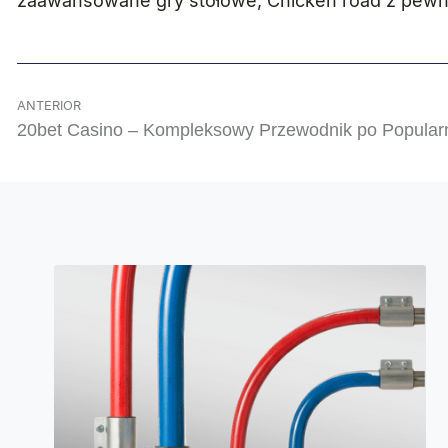
zaawansowane gry stołowe, Chicken road z pewno
ANTERIOR
20bet Casino – Kompleksowy Przewodnik po Popularn