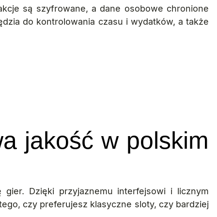
akcje są szyfrowane, a dane osobowe chronione
ędzia do kontrolowania czasu i wydatków, a także
a jakość w polskim
gier. Dzięki przyjaznemu interfejsowi i licznym
ego, czy preferujesz klasyczne sloty, czy bardziej