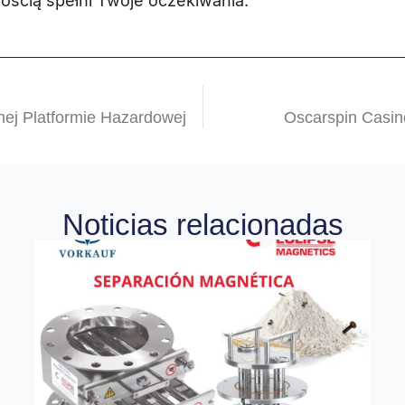
ścią spełni Twoje oczekiwania.
ej Platformie Hazardowej
Oscarspin Casin
Noticias relacionadas