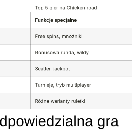
Top 5 gier na Chicken road
Funkcje specjalne
Free spins, mnożniki
Bonusowa runda, wildy
Scatter, jackpot
Turnieje, tryb multiplayer
Różne warianty ruletki
dpowiedzialna gra