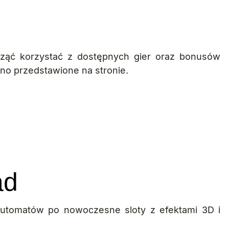
acząć korzystać z dostępnych gier oraz bonusów
sno przedstawione na stronie.
ad
 automatów po nowoczesne sloty z efektami 3D i