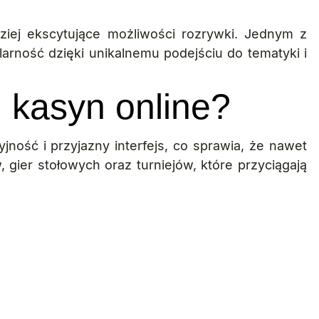
ziej ekscytujące możliwości rozrywki. Jednym z
arność dzięki unikalnemu podejściu do tematyki i
h kasyn online?
jność i przyjazny interfejs, co sprawia, że nawet
 gier stołowych oraz turniejów, które przyciągają