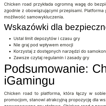
Chicken road przykłada ogromną wagę do bezpi
zgodnie z obowiązującymi przepisami. Platforma 
możliwość samowykluczenia.
Wskazówki dla bezpieczne
Ustal limit depozytów i czasu gry
Nie graj pod wpływem emocji
Korzystaj z dostępnych narzędzi do samokont
Zawsze czytaj regulamin i zasady gry
Podsumowanie: Chi
iGamingu
Chicken road to platforma, która łączy w sobie
promocjom, stanowi atrakcyjną propozycję dla wszy