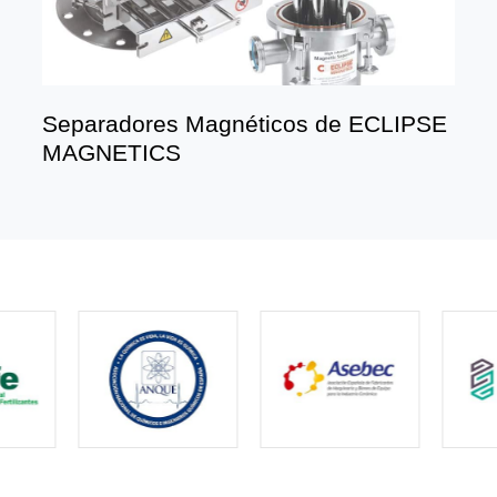
Separadores Magnéticos de ECLIPSE
MAGNETICS