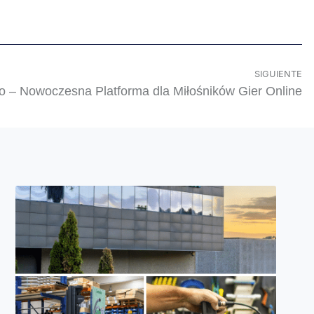
SIGUIENTE
o – Nowoczesna Platforma dla Miłośników Gier Online