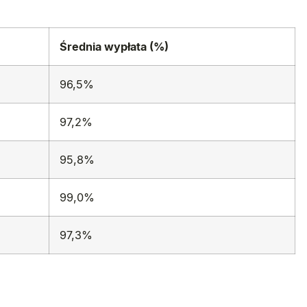
Średnia wypłata (%)
96,5%
97,2%
95,8%
99,0%
97,3%