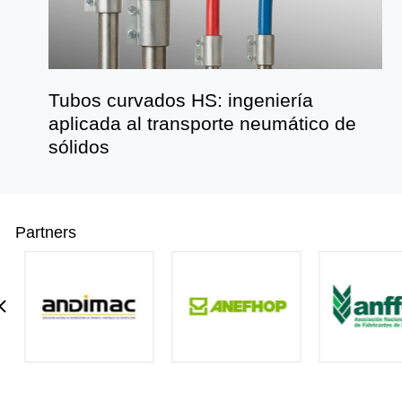
Tubos curvados HS: ingeniería
aplicada al transporte neumático de
sólidos
Partners