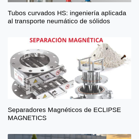
Tubos curvados HS: ingeniería aplicada
al transporte neumático de sólidos
Separadores Magnéticos de ECLIPSE
MAGNETICS