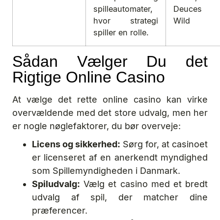
spilleautomater,
Deuces
hvor strategi
Wild
spiller en rolle.
Sådan Vælger Du det
Rigtige Online Casino
At vælge det rette online casino kan virke
overvældende med det store udvalg, men her
er nogle nøglefaktorer, du bør overveje:
Licens og sikkerhed:
Sørg for, at casinoet
er licenseret af en anerkendt myndighed
som Spillemyndigheden i Danmark.
Spiludvalg:
Vælg et casino med et bredt
udvalg af spil, der matcher dine
præferencer.