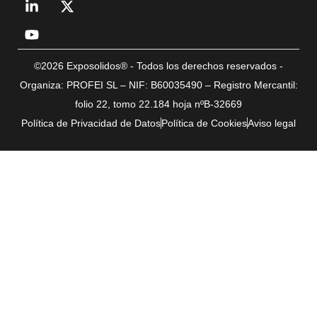
©2026 Exposolidos® - Todos los derechos reservados -
Organiza: PROFEI SL – NIF: B60035490 – Registro Mercantil:
folio 22, tomo 22.184 hoja nºB-32669
Política de Privacidad de Datos
Política de Cookies
Aviso legal