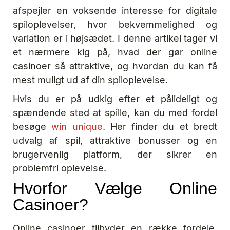
afspejler en voksende interesse for digitale
spiloplevelser, hvor bekvemmelighed og
variation er i højsædet. I denne artikel tager vi
et nærmere kig på, hvad der gør online
casinoer så attraktive, og hvordan du kan få
mest muligt ud af din spiloplevelse.
Hvis du er på udkig efter et pålideligt og
spændende sted at spille, kan du med fordel
besøge
win unique
. Her finder du et bredt
udvalg af spil, attraktive bonusser og en
brugervenlig platform, der sikrer en
problemfri oplevelse.
Hvorfor Vælge Online
Casinoer?
Online casinoer tilbyder en række fordele,