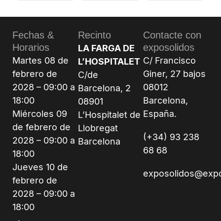
Fechas &
Recinto
Contacte con
Horarios
exposolidos
LA FARGA DE
Martes 08 de
C/ Francisco
L’HOSPITALET
febrero de
Giner, 27 bajos
C/de
2028 – 09:00 a
08012
Barcelona, 2
18:00
Barcelona,
08901
Miércoles 09
España.
L’Hospitalet de
de febrero de
Llobregat
(+34) 93 238
2028 – 09:00 a
Barcelona
68 68
18:00
Jueves 10 de
exposolidos@exp
febrero de
2028 – 09:00 a
18:00