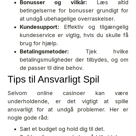
Bonusser og vilkår:
Læs altid
betingelserne for bonusser grundigt for
at undgå ubehagelige overraskelser.
Kundesupport:
Effektiv og tilgængelig
kundeservice er vigtig, hvis du skulle få
brug for hjælp.
Betalingsmetoder:
Tjek hvilke
betalingsmuligheder der tilbydes, og om
de passer til dine behov.
Tips til Ansvarligt Spil
Selvom online casinoer kan være
underholdende, er det vigtigt at spille
ansvarligt for at undgå problemer. Her er
nogle gode råd:
Sæt et budget og hold dig til det.