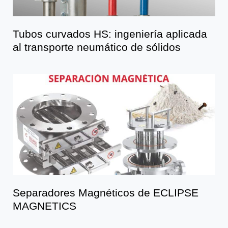
Tubos curvados HS: ingeniería aplicada
al transporte neumático de sólidos
Separadores Magnéticos de ECLIPSE
MAGNETICS