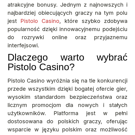
atrakcyjne bonusy. Jednym z najnowszych i
najbardziej obiecujących graczy na tym polu
jest
Pistolo Casino
, które szybko zdobywa
popularność dzięki innowacyjnemu podejściu
do rozrywki online oraz przyjaznemu
interfejsowi.
Dlaczego warto wybrać
Pistolo Casino?
Pistolo Casino wyróżnia się na tle konkurencji
przede wszystkim dzięki bogatej ofercie gier,
wysokim standardom bezpieczeństwa oraz
licznym promocjom dla nowych i stałych
użytkowników. Platforma jest w pełni
dostosowana do polskich graczy, oferując
wsparcie w języku polskim oraz możliwość