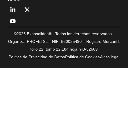
©2026 Exposolidos® - Todos los derechos reservados -
Organiza: PROFEI SL – NIF: B60035490 – Registro Mercantil:
folio 22, tomo 22.184 hoja nºB-32669
Política de Privacidad de Datos
Política de Cookies
Aviso legal