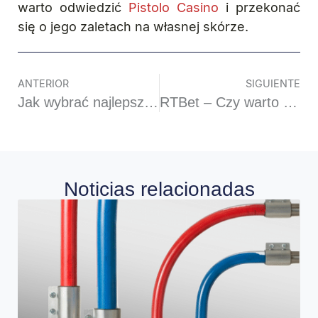
warto odwiedzić
Pistolo Casino
i przekonać
się o jego zaletach na własnej skórze.
ANTERIOR
SIGUIENTE
Jak wybrać najlepszą platformę do zakładów bukmacherskich online?
RTBet – Czy warto zaufać nowemu graczowi na rynku zakładów online?
Noticias relacionadas