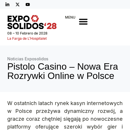
MENU
08 – 10 Febrero de 2028
La Farga de L’Hospitalet
Noticias Exposolidos
Pistolo Casino – Nowa Era
Rozrywki Online w Polsce
W ostatnich latach rynek kasyn internetowych
w Polsce przeżywa dynamiczny rozwój, a
gracze coraz chętniej sięgają po nowoczesne
platformy oferujące szeroki wybór gier i