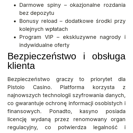
Darmowe spiny – okazjonalne rozdania
bez depozytu
Bonusy reload – dodatkowe środki przy
kolejnych wpłatach
Program VIP – ekskluzywne nagrody i
indywidualne oferty
Bezpieczeństwo i obsługa
klienta
Bezpieczeństwo graczy to priorytet dla
Pistolo Casino. Platforma korzysta z
najnowszych technologii szyfrowania danych,
co gwarantuje ochronę informacji osobistych i
finansowych. Ponadto, kasyno posiada
licencję wydaną przez renomowany organ
regulacyjny, co potwierdza legalność i