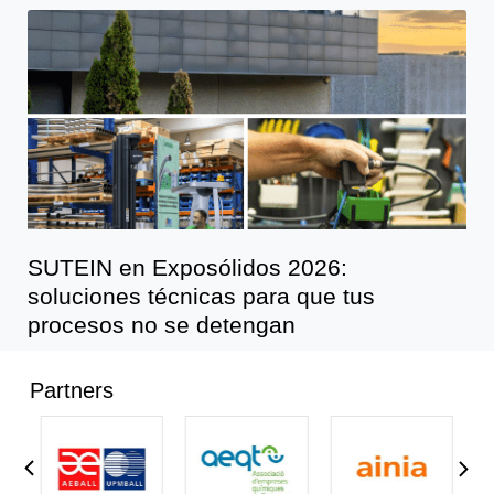
SUTEIN en Exposólidos 2026:
soluciones técnicas para que tus
procesos no se detengan
Partners