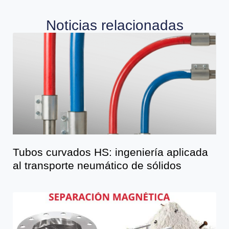
Noticias relacionadas
Tubos curvados HS: ingeniería aplicada
al transporte neumático de sólidos