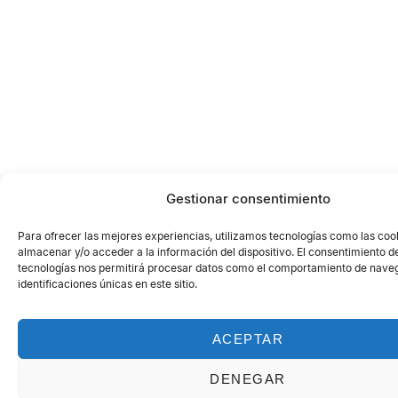
Gestionar consentimiento
Para ofrecer las mejores experiencias, utilizamos tecnologías como las coo
almacenar y/o acceder a la información del dispositivo. El consentimiento d
tecnologías nos permitirá procesar datos como el comportamiento de naveg
identificaciones únicas en este sitio.
ACEPTAR
DENEGAR