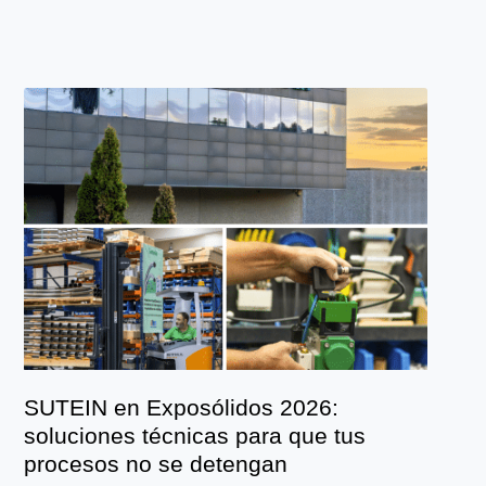
SUTEIN en Exposólidos 2026:
soluciones técnicas para que tus
procesos no se detengan