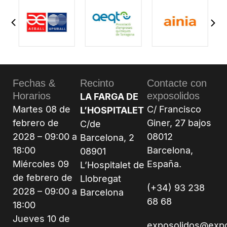
Fechas &
Recinto
Contacte con
Horarios
exposolidos
LA FARGA DE
Martes 08 de
C/ Francisco
L’HOSPITALET
febrero de
Giner, 27 bajos
C/de
2028 – 09:00 a
08012
Barcelona, 2
18:00
Barcelona,
08901
Miércoles 09
España.
L’Hospitalet de
de febrero de
Llobregat
(+34) 93 238
2028 – 09:00 a
Barcelona
68 68
18:00
Jueves 10 de
exposolidos@exp