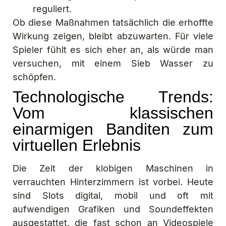
reguliert.
Ob diese Maßnahmen tatsächlich die erhoffte
Wirkung zeigen, bleibt abzuwarten. Für viele
Spieler fühlt es sich eher an, als würde man
versuchen, mit einem Sieb Wasser zu
schöpfen.
Technologische Trends:
Vom klassischen
einarmigen Banditen zum
virtuellen Erlebnis
Die Zeit der klobigen Maschinen in
verrauchten Hinterzimmern ist vorbei. Heute
sind Slots digital, mobil und oft mit
aufwendigen Grafiken und Soundeffekten
ausgestattet, die fast schon an Videospiele