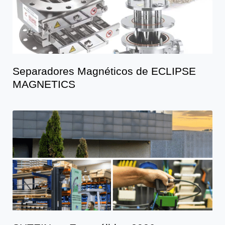
Separadores Magnéticos de ECLIPSE
MAGNETICS