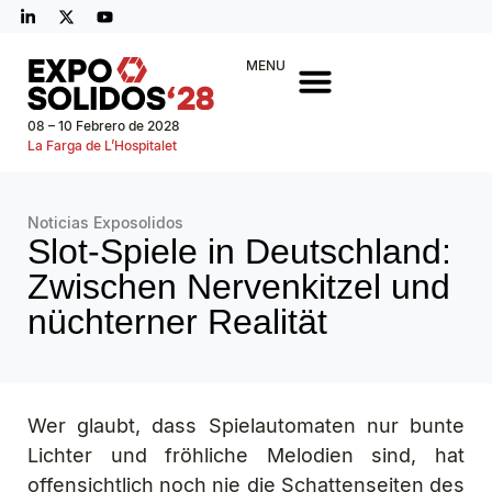
MENU
08 – 10 Febrero de 2028
La Farga de L’Hospitalet
Noticias Exposolidos
Slot-Spiele in Deutschland:
Zwischen Nervenkitzel und
nüchterner Realität
Wer glaubt, dass Spielautomaten nur bunte
Lichter und fröhliche Melodien sind, hat
offensichtlich noch nie die Schattenseiten des