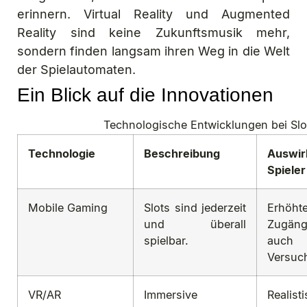
erinnern. Virtual Reality und Augmented
Reality sind keine Zukunftsmusik mehr,
sondern finden langsam ihren Weg in die Welt
der Spielautomaten.
Ein Blick auf die Innovationen
Technologische Entwicklungen bei Slo
Technologie
Beschreibung
Ausw
Spieler
Mobile Gaming
Slots sind jederzeit
Erhöht
und überall
Zugäng
spielbar.
auc
Versuc
VR/AR
Immersive
Realist