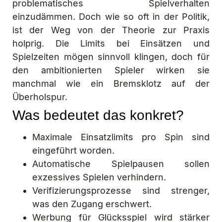
problematisches Spielverhalten
einzudämmen. Doch wie so oft in der Politik,
ist der Weg von der Theorie zur Praxis
holprig. Die Limits bei Einsätzen und
Spielzeiten mögen sinnvoll klingen, doch für
den ambitionierten Spieler wirken sie
manchmal wie ein Bremsklotz auf der
Überholspur.
Was bedeutet das konkret?
Maximale Einsatzlimits pro Spin sind
eingeführt worden.
Automatische Spielpausen sollen
exzessives Spielen verhindern.
Verifizierungsprozesse sind strenger,
was den Zugang erschwert.
Werbung für Glücksspiel wird stärker