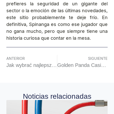
prefieres la seguridad de un gigante del
sector o la emoción de las últimas novedades,
este sitio probablemente te deje frío. En
definitiva, Spinanga es como ese jugador que
no gana mucho, pero que siempre tiene una
historia curiosa que contar en la mesa.
ANTERIOR
SIGUIENTE
Jak wybrać najlepsze kasyno online w Polsce? Kompletny przewodnik
Golden Panda Casino: Ein Überblick über das Spielerlebnis
Noticias relacionadas