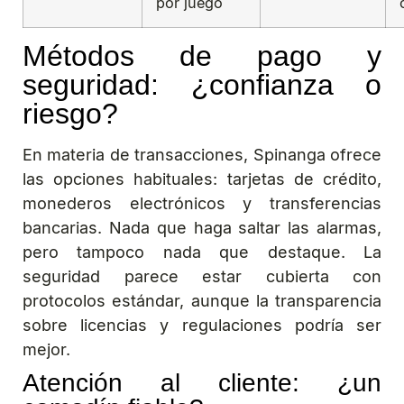
por juego
Métodos de pago y
seguridad: ¿confianza o
riesgo?
En materia de transacciones, Spinanga ofrece
las opciones habituales: tarjetas de crédito,
monederos electrónicos y transferencias
bancarias. Nada que haga saltar las alarmas,
pero tampoco nada que destaque. La
seguridad parece estar cubierta con
protocolos estándar, aunque la transparencia
sobre licencias y regulaciones podría ser
mejor.
Atención al cliente: ¿un