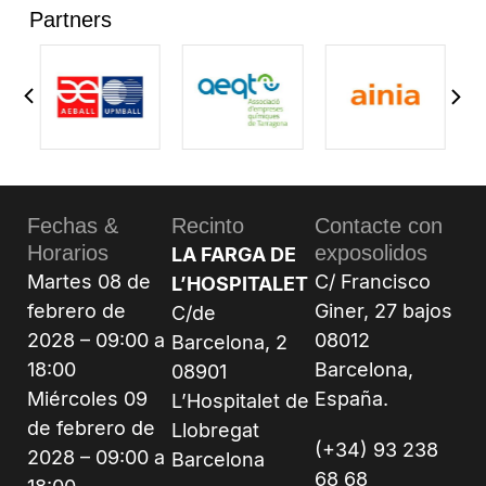
Partners
Fechas &
Recinto
Contacte con
Horarios
exposolidos
LA FARGA DE
Martes 08 de
C/ Francisco
L’HOSPITALET
febrero de
Giner, 27 bajos
C/de
2028 – 09:00 a
08012
Barcelona, 2
18:00
Barcelona,
08901
Miércoles 09
España.
L’Hospitalet de
de febrero de
Llobregat
(+34) 93 238
2028 – 09:00 a
Barcelona
68 68