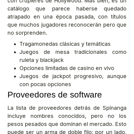
con crupieres de Hollywood. Más bien, es un
catálogo que parece haberse quedado
atrapado en una época pasada, con títulos
que muchos jugadores reconocerán pero que
no sorprenden.
Tragamonedas clásicas y temáticas
Juegos de mesa tradicionales como
ruleta y blackjack
Opciones limitadas de casino en vivo
Juegos de jackpot progresivo, aunque
con pocas opciones
Proveedores de software
La lista de proveedores detrás de Spinanga
incluye nombres conocidos, pero no los
pesos pesados que dominan el mercado. Esto
puede ser un arma de doble filo: por un lado,