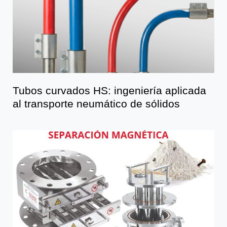
Tubos curvados HS: ingeniería aplicada
al transporte neumático de sólidos