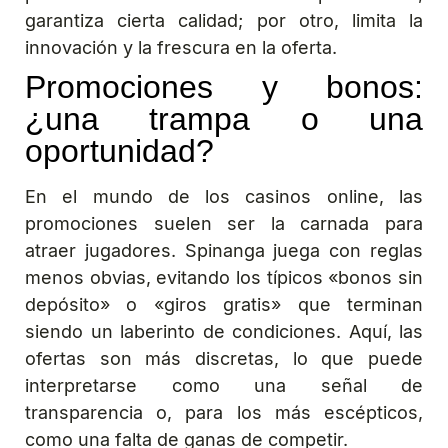
garantiza cierta calidad; por otro, limita la
innovación y la frescura en la oferta.
Promociones y bonos:
¿una trampa o una
oportunidad?
En el mundo de los casinos online, las
promociones suelen ser la carnada para
atraer jugadores. Spinanga juega con reglas
menos obvias, evitando los típicos «bonos sin
depósito» o «giros gratis» que terminan
siendo un laberinto de condiciones. Aquí, las
ofertas son más discretas, lo que puede
interpretarse como una señal de
transparencia o, para los más escépticos,
como una falta de ganas de competir.