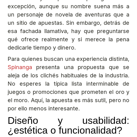
excepción, aunque su nombre suena más a
un personaje de novela de aventuras que a
un sitio de apuestas. Sin embargo, detrás de
esa fachada llamativa, hay que preguntarse
qué ofrece realmente y si merece la pena
dedicarle tiempo y dinero.
Para quienes buscan una experiencia distinta,
Spinanga
presenta una propuesta que se
aleja de los clichés habituales de la industria.
No esperes la típica lista interminable de
juegos o promociones que prometen el oro y
el moro. Aquí, la apuesta es más sutil, pero no
por ello menos interesante.
Diseño y usabilidad:
¿estética o funcionalidad?