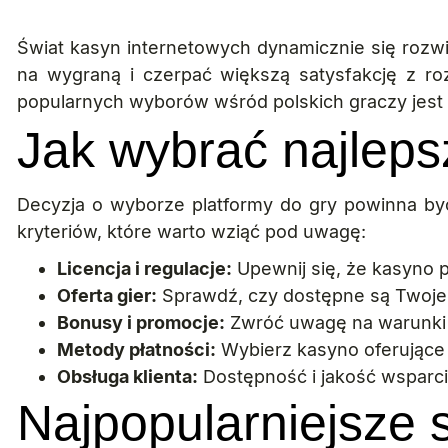
Świat kasyn internetowych dynamicznie się rozwi
na wygraną i czerpać większą satysfakcję z r
popularnych wyborów wśród polskich graczy jest
Jak wybrać najleps
Decyzja o wyborze platformy do gry powinna być
kryteriów, które warto wziąć pod uwagę:
Licencja i regulacje:
Upewnij się, że kasyno 
Oferta gier:
Sprawdź, czy dostępne są Twoje 
Bonusy i promocje:
Zwróć uwagę na warunki 
Metody płatności:
Wybierz kasyno oferujące 
Obsługa klienta:
Dostępność i jakość wsparci
Najpopularniejsze 