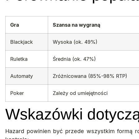
Gra
Szansa na wygraną
Blackjack
Wysoka (ok. 49%)
Ruletka
Średnia (ok. 47%)
Automaty
Zróżnicowana (85%-98% RTP)
Poker
Zależy od umiejętności
Wskazówki dotyczą
Hazard powinien być przede wszystkim formą roz