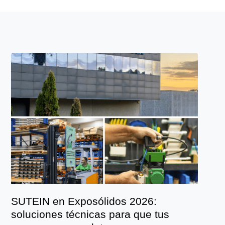
SUTEIN en Exposólidos 2026:
soluciones técnicas para que tus