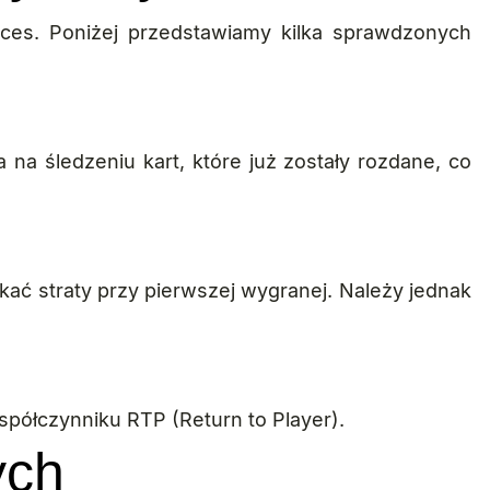
kces. Poniżej przedstawiamy kilka sprawdzonych
 na śledzeniu kart, które już zostały rozdane, co
kać straty przy pierwszej wygranej. Należy jednak
półczynniku RTP (Return to Player).
ych