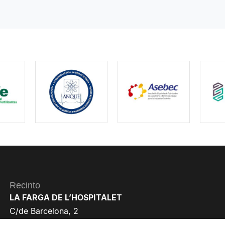
Recinto
LA FARGA DE L’HOSPITALET
C/de Barcelona, 2
08901 L’Hospitalet de Llobregat