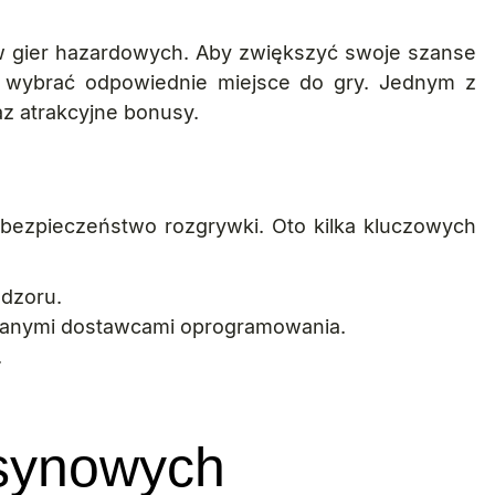
tów gier hazardowych. Aby zwiększyć swoje szanse
z wybrać odpowiednie miejsce do gry. Jednym z
az atrakcyjne bonusy.
 bezpieczeństwo rozgrywki. Oto kilka kluczowych
dzoru.
znanymi dostawcami oprogramowania.
.
asynowych