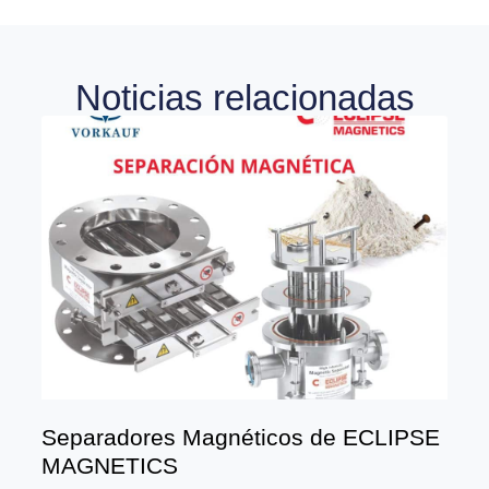
Noticias relacionadas
Separadores Magnéticos de ECLIPSE
MAGNETICS