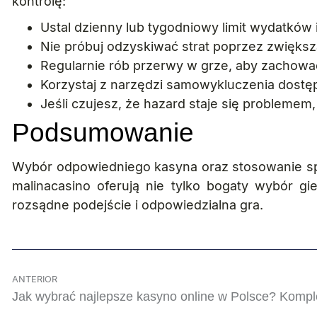
kontrolę:
Ustal dzienny lub tygodniowy limit wydatków i
Nie próbuj odzyskiwać strat poprzez zwiększ
Regularnie rób przerwy w grze, aby zachowa
Korzystaj z narzędzi samowykluczenia dost
Jeśli czujesz, że hazard staje się problemem
Podsumowanie
Wybór odpowiedniego kasyna oraz stosowanie spr
malinacasino oferują nie tylko bogaty wybór gi
rozsądne podejście i odpowiedzialna gra.
ANTERIOR
Jak wybrać najlepsze kasyno online w Polsce? Komp