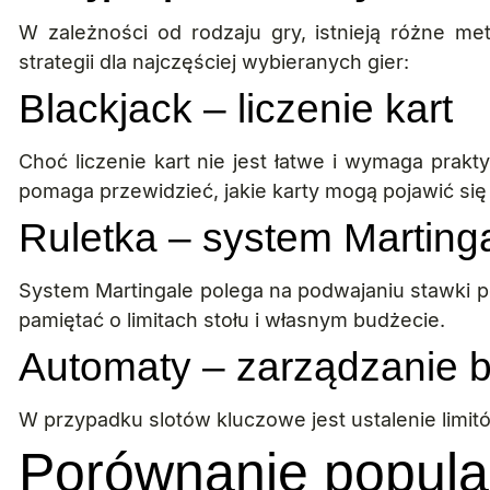
W zależności od rodzaju gry, istnieją różne m
strategii dla najczęściej wybieranych gier:
Blackjack – liczenie kart
Choć liczenie kart nie jest łatwe i wymaga prakt
pomaga przewidzieć, jakie karty mogą pojawić się 
Ruletka – system Marting
System Martingale polega na podwajaniu stawki po
pamiętać o limitach stołu i własnym budżecie.
Automaty – zarządzanie 
W przypadku slotów kluczowe jest ustalenie limi
Porównanie popula