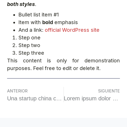
both styles
.
Bullet list item #1
Item with
bold
emphasis
And a link:
official WordPress site
Step one
Step two
Step three
This content is only for demonstration
purposes. Feel free to edit or delete it.
ANTERIOR
SIGUIENTE
Una startup china crea una batería que podría durar “toda la vida”
Lorem ipsum dolor sit amet