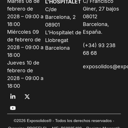
Martes 08 de
C/ Francisco
L’HOSPITALET
febrero de
Giner, 27 bajos
C/de
2028 – 09:00 a
08012
Barcelona, 2
18:00
Barcelona,
08901
Miércoles 09
España.
L’Hospitalet de
de febrero de
Llobregat
(+34) 93 238
2028 – 09:00 a
Barcelona
68 68
18:00
Jueves 10 de
exposolidos@exp
febrero de
2028 – 09:00 a
18:00
©2026 Exposolidos® - Todos los derechos reservados -