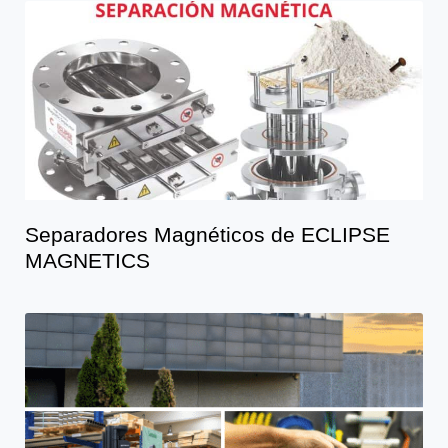
Separadores Magnéticos de ECLIPSE
MAGNETICS