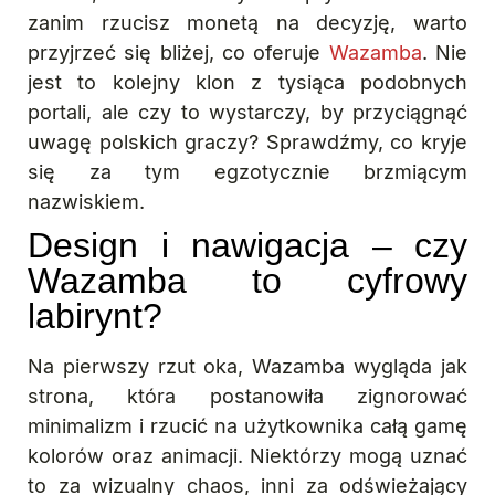
zanim rzucisz monetą na decyzję, warto
przyjrzeć się bliżej, co oferuje
Wazamba
. Nie
jest to kolejny klon z tysiąca podobnych
portali, ale czy to wystarczy, by przyciągnąć
uwagę polskich graczy? Sprawdźmy, co kryje
się za tym egzotycznie brzmiącym
nazwiskiem.
Design i nawigacja – czy
Wazamba to cyfrowy
labirynt?
Na pierwszy rzut oka, Wazamba wygląda jak
strona, która postanowiła zignorować
minimalizm i rzucić na użytkownika całą gamę
kolorów oraz animacji. Niektórzy mogą uznać
to za wizualny chaos, inni za odświeżający