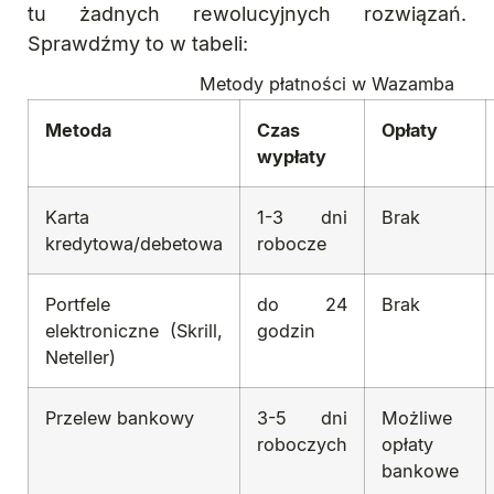
tu żadnych rewolucyjnych rozwiązań.
Sprawdźmy to w tabeli:
Metody płatności w Wazamba
Metoda
Czas
Opłaty
wypłaty
Karta
1-3 dni
Brak
kredytowa/debetowa
robocze
Portfele
do 24
Brak
elektroniczne (Skrill,
godzin
Neteller)
Przelew bankowy
3-5 dni
Możliwe
roboczych
opłaty
bankowe