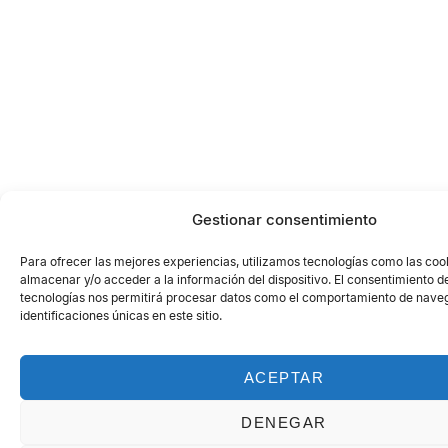
Gestionar consentimiento
Para ofrecer las mejores experiencias, utilizamos tecnologías como las coo
almacenar y/o acceder a la información del dispositivo. El consentimiento d
tecnologías nos permitirá procesar datos como el comportamiento de naveg
identificaciones únicas en este sitio.
ACEPTAR
DENEGAR