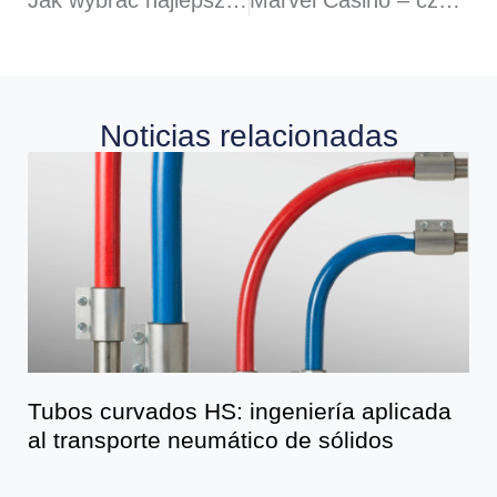
Noticias relacionadas
Tubos curvados HS: ingeniería aplicada
al transporte neumático de sólidos