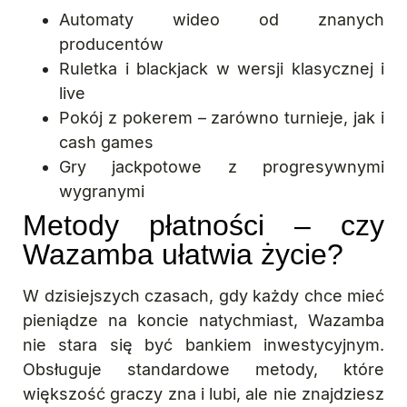
Automaty wideo od znanych
producentów
Ruletka i blackjack w wersji klasycznej i
live
Pokój z pokerem – zarówno turnieje, jak i
cash games
Gry jackpotowe z progresywnymi
wygranymi
Metody płatności – czy
Wazamba ułatwia życie?
W dzisiejszych czasach, gdy każdy chce mieć
pieniądze na koncie natychmiast, Wazamba
nie stara się być bankiem inwestycyjnym.
Obsługuje standardowe metody, które
większość graczy zna i lubi, ale nie znajdziesz