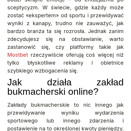
sceptycyzm. W świecie, gdzie każdy może
zostać «ekspertem» od sportu i przewidywać
wyniki z kanapy, trudno nie zauważyć, jak
bardzo branża ta się rozrosła. Jednak zanim
zdecydujesz się na obstawianie, warto
zastanowić się, czy platformy takie jak
Mostbet
rzeczywiście oferują coś więcej niż
tylko błyskotliwe reklamy i obietnice
szybkiego wzbogacenia się.
Jak działa zakład
bukmacherski online?
Zakłady bukmacherskie to nic innego jak
przewidywanie wyniku wydarzenia
sportowego lub innego zdarzenia i
postawienie na to określonej kwoty pieniędzy.