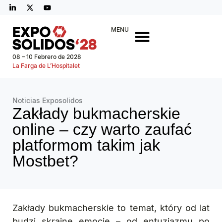
MENU
08 – 10 Febrero de 2028
La Farga de L’Hospitalet
Noticias Exposolidos
Zakłady bukmacherskie
online – czy warto zaufać
platformom takim jak
Mostbet?
Zakłady bukmacherskie to temat, który od lat
budzi skrajne emocje – od entuzjazmu po