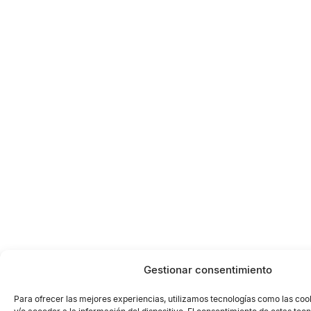
Gestionar consentimiento
Para ofrecer las mejores experiencias, utilizamos tecnologías como las co