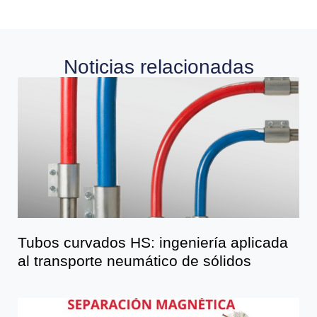
Noticias relacionadas
Tubos curvados HS: ingeniería aplicada
al transporte neumático de sólidos