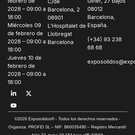
febrero de
Giner, 27 bajos
C/de
2028 – 09:00 a
08012
Barcelona, 2
18:00
Barcelona,
08901
Miércoles 09
España.
L’Hospitalet de
de febrero de
Llobregat
(+34) 93 238
2028 – 09:00 a
Barcelona
68 68
18:00
Jueves 10 de
exposolidos@exp
febrero de
2028 – 09:00 a
18:00
©2026 Exposolidos® - Todos los derechos reservados -
Organiza: PROFEI SL – NIF: B60035490 – Registro Mercantil:
folio 22, tomo 22.184 hoja nºB-32669