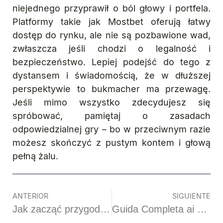
niejednego przyprawił o ból głowy i portfela.
Platformy takie jak Mostbet oferują łatwy
dostęp do rynku, ale nie są pozbawione wad,
zwłaszcza jeśli chodzi o legalność i
bezpieczeństwo. Lepiej podejść do tego z
dystansem i świadomością, że w dłuższej
perspektywie to bukmacher ma przewagę.
Jeśli mimo wszystko zdecydujesz się
spróbować, pamiętaj o zasadach
odpowiedzialnej gry – bo w przeciwnym razie
możesz skończyć z pustym kontem i głową
pełną żalu.
ANTERIOR
SIGUIENTE
Jak zacząć przygodę z bukmacherem 888Starz?
Guida Completa ai Casinò Online in Italia: Scopri Vegas Casino