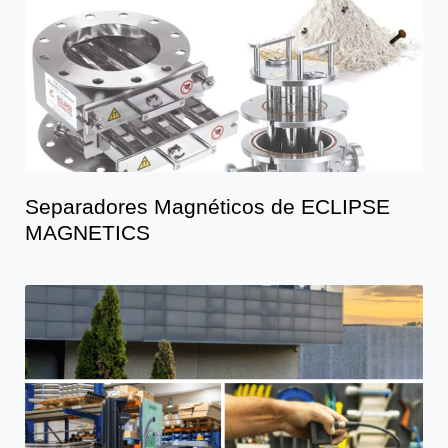
Separadores Magnéticos de ECLIPSE
MAGNETICS