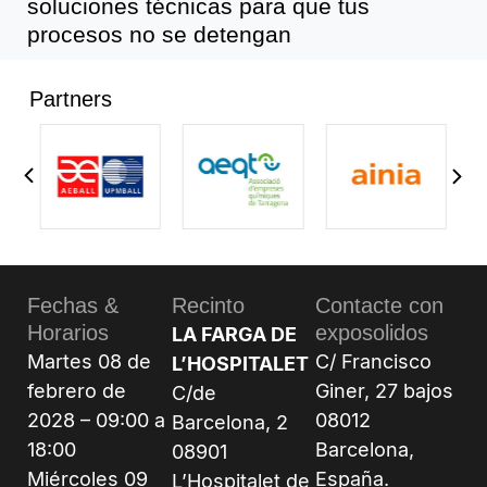
soluciones técnicas para que tus
procesos no se detengan
Partners
Fechas &
Recinto
Contacte con
Horarios
exposolidos
LA FARGA DE
Martes 08 de
C/ Francisco
L’HOSPITALET
febrero de
Giner, 27 bajos
C/de
2028 – 09:00 a
08012
Barcelona, 2
18:00
Barcelona,
08901
Miércoles 09
España.
L’Hospitalet de