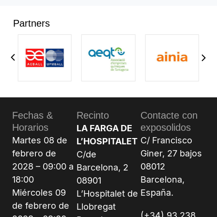
Partners
Fechas &
Recinto
Contacte con
Horarios
exposolidos
LA FARGA DE
Martes 08 de
C/ Francisco
L’HOSPITALET
febrero de
Giner, 27 bajos
C/de
2028 – 09:00 a
08012
Barcelona, 2
18:00
Barcelona,
08901
Miércoles 09
España.
L’Hospitalet de
de febrero de
Llobregat
(+34) 93 238