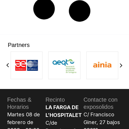
Partners
Fechas &
Recinto
Contacte con
Horarios
exposolidos
LA FARGA DE
Martes 08 de
C/ Francisco
L’HOSPITALET
febrero de
Giner, 27 bajos
C/de