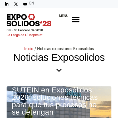
EN
MENU
08 – 10 Febrero de 2028
La Farga de L’Hospitalet
Inicio
/
Noticias expositores Exposolidos
Noticias Exposolidos
SUTEIN en Exposólidos
2026: soluciones técnicas
para que tus procesos no
se detengan