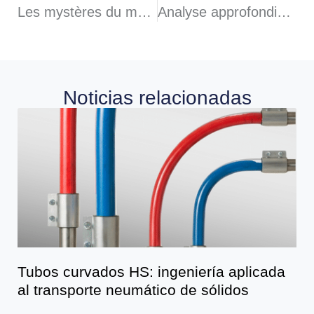
Les mystères du monde des casinos en ligne dévoilés
Analyse approfondie des tendances actuelles dans l’industrie iGaming
Noticias relacionadas
Tubos curvados HS: ingeniería aplicada
al transporte neumático de sólidos