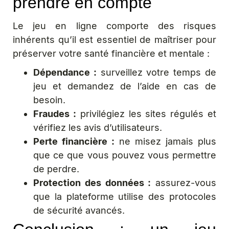
prendre en compte
Le jeu en ligne comporte des risques
inhérents qu’il est essentiel de maîtriser pour
préserver votre santé financière et mentale :
Dépendance :
surveillez votre temps de
jeu et demandez de l’aide en cas de
besoin.
Fraudes :
privilégiez les sites régulés et
vérifiez les avis d’utilisateurs.
Perte financière :
ne misez jamais plus
que ce que vous pouvez vous permettre
de perdre.
Protection des données :
assurez-vous
que la plateforme utilise des protocoles
de sécurité avancés.