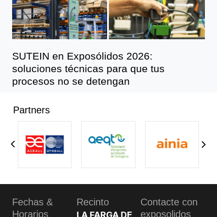
SUTEIN en Exposólidos 2026:
soluciones técnicas para que tus
procesos no se detengan
Partners
Fechas &
Recinto
Contacte con
Horarios
exposolidos
LA FARGA DE