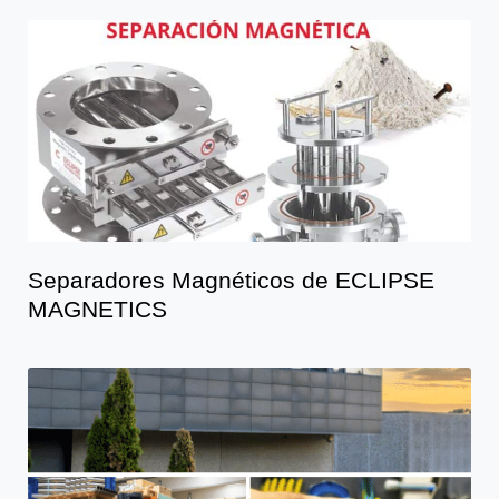
Separadores Magnéticos de ECLIPSE
MAGNETICS