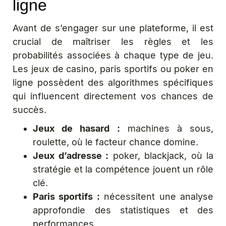
ligne
Avant de s’engager sur une plateforme, il est
crucial de maîtriser les règles et les
probabilités associées à chaque type de jeu.
Les jeux de casino, paris sportifs ou poker en
ligne possèdent des algorithmes spécifiques
qui influencent directement vos chances de
succès.
Jeux de hasard :
machines à sous,
roulette, où le facteur chance domine.
Jeux d’adresse :
poker, blackjack, où la
stratégie et la compétence jouent un rôle
clé.
Paris sportifs :
nécessitent une analyse
approfondie des statistiques et des
performances.