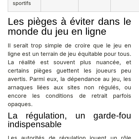
sportifs
Les pièges à éviter dans le
monde du jeu en ligne
Il serait trop simple de croire que le jeu en
ligne est un terrain de jeu équitable pour tous.
La réalité est souvent plus nuancée, et
certains pièges guettent les joueurs peu
avertis. Parmi eux, la dépendance au jeu, les
arnaques liées aux sites non régulés, ou
encore les conditions de retrait parfois
opaques.
La régulation, un garde-fou
indispensable
Les autorités de régulation jouent un rôle