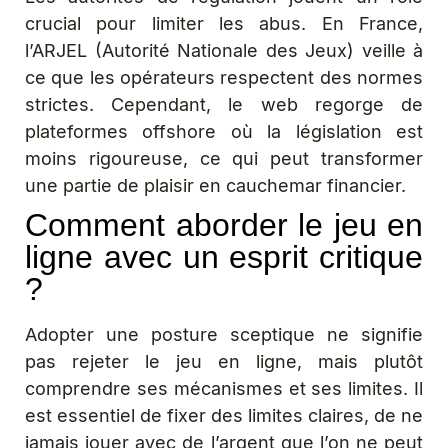
crucial pour limiter les abus. En France,
l’ARJEL (Autorité Nationale des Jeux) veille à
ce que les opérateurs respectent des normes
strictes. Cependant, le web regorge de
plateformes offshore où la législation est
moins rigoureuse, ce qui peut transformer
une partie de plaisir en cauchemar financier.
Comment aborder le jeu en
ligne avec un esprit critique
?
Adopter une posture sceptique ne signifie
pas rejeter le jeu en ligne, mais plutôt
comprendre ses mécanismes et ses limites. Il
est essentiel de fixer des limites claires, de ne
jamais jouer avec de l’argent que l’on ne peut