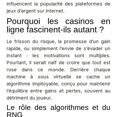
influencent la popularité des plateformes de
jeux d’argent sur internet.
Pourquoi les casinos en
ligne fascinent-ils autant ?
Le frisson du risque, la promesse d’un gain
rapide, ou simplement l’envie de s’évader un
instant : les motivations sont multiples.
Pourtant, il serait naïf de croire que tout est
rose dans ce monde. Derrière chaque
machine à sous virtuelle se cache un
algorithme impitoyable, conçu pour maintenir
l’équilibre entre gains et pertes, souvent au
détriment du joueur.
Le rôle des algorithmes et du
RNG