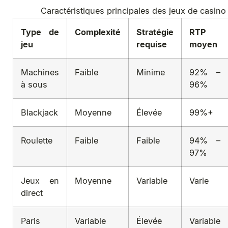
Caractéristiques principales des jeux de casino
Type de
Complexité
Stratégie
RTP
jeu
requise
moyen
Machines
Faible
Minime
92% –
à sous
96%
Blackjack
Moyenne
Élevée
99%+
Roulette
Faible
Faible
94% –
97%
Jeux en
Moyenne
Variable
Varie
direct
Paris
Variable
Élevée
Variable