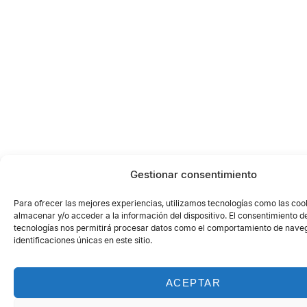
Gestionar consentimiento
Para ofrecer las mejores experiencias, utilizamos tecnologías como las coo
almacenar y/o acceder a la información del dispositivo. El consentimiento d
tecnologías nos permitirá procesar datos como el comportamiento de naveg
identificaciones únicas en este sitio.
ACEPTAR