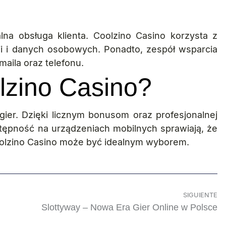
a obsługa klienta. Coolzino Casino korzysta z
ji i danych osobowych. Ponadto, zespół wsparcia
aila oraz telefonu.
lzino Casino?
gier. Dzięki licznym bonusom oraz profesjonalnej
dostępność na urządzeniach mobilnych sprawiają, że
Coolzino Casino może być idealnym wyborem.
SIGUIENTE
Slottyway – Nowa Era Gier Online w Polsce