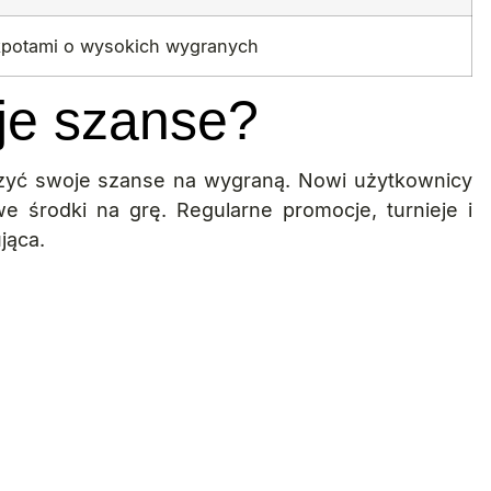
kpotami o wysokich wygranych
je szanse?
szyć swoje szanse na wygraną. Nowi użytkownicy
 środki na grę. Regularne promocje, turnieje i
jąca.