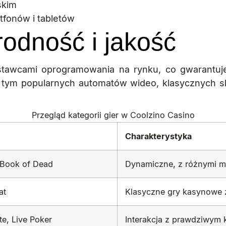
skim
fonów i tabletów
rodność i jakość
tawcami oprogramowania na rynku, co gwarantuje w
ym popularnych automatów wideo, klasycznych slot
Przegląd kategorii gier w Coolzino Casino
Charakterystyka
 Book of Dead
Dynamiczne, z różnymi m
at
Klasyczne gry kasynowe 
te, Live Poker
Interakcja z prawdziwym 