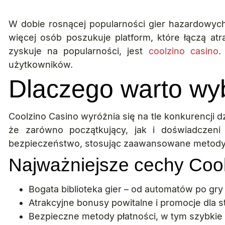
W dobie rosnącej popularności gier hazardowych
więcej osób poszukuje platform, które łączą atr
zyskuje na popularności, jest
coolzino casino
.
użytkowników.
Dlaczego warto wy
Coolzino Casino wyróżnia się na tle konkurencji dz
że zarówno początkujący, jak i doświadczen
bezpieczeństwo, stosując zaawansowane metody
Najważniejsze cechy Coo
Bogata biblioteka gier – od automatów po gry
Atrakcyjne bonusy powitalne i promocje dla s
Bezpieczne metody płatności, w tym szybkie