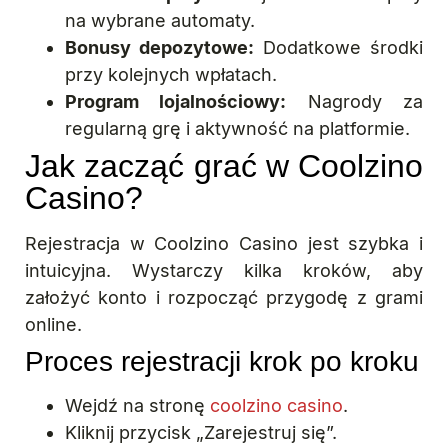
na wybrane automaty.
Bonusy depozytowe:
Dodatkowe środki
przy kolejnych wpłatach.
Program lojalnościowy:
Nagrody za
regularną grę i aktywność na platformie.
Jak zacząć grać w Coolzino
Casino?
Rejestracja w Coolzino Casino jest szybka i
intuicyjna. Wystarczy kilka kroków, aby
założyć konto i rozpocząć przygodę z grami
online.
Proces rejestracji krok po kroku
Wejdź na stronę
coolzino casino
.
Kliknij przycisk „Zarejestruj się”.