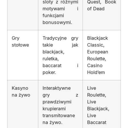
sloty z różnymi
Quest, Book
motywami i
of Dead
funkcjami
bonusowymi.
Gry
Tradycyjne gry
Blackjack
stołowe
takie jak
Classic,
blackjack,
European
ruletka,
Roulette,
baccarat i
Casino
poker.
Hold’em
Kasyno
Interaktywne
Live
na żywo
gry z
Roulette,
prawdziwymi
Live
krupierami
Blackjack,
transmitowane
Live
na żywo.
Baccarat