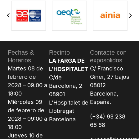
Fechas &
Recinto
Contacte con
Horarios
exposolidos
LA FARGA DE
Martes 08 de
C/ Francisco
L’HOSPITALET
febrero de
Giner, 27 bajos
C/de
2028 – 09:00 a
08012
Barcelona, 2
18:00
Barcelona,
08901
Miércoles 09
España.
L’Hospitalet de
de febrero de
Llobregat
(+34) 93 238
2028 – 09:00 a
Barcelona
68 68
18:00
Jueves 10 de