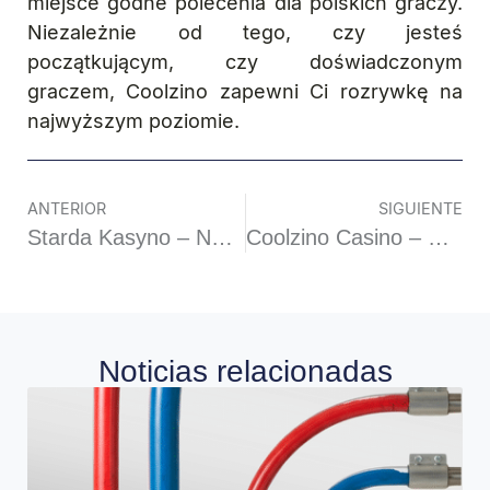
miejsce godne polecenia dla polskich graczy.
Niezależnie od tego, czy jesteś
początkującym, czy doświadczonym
graczem, Coolzino zapewni Ci rozrywkę na
najwyższym poziomie.
ANTERIOR
SIGUIENTE
Starda Kasyno – Nowa Era Rozrywki Online w Polsce
Coolzino Casino – Nowa Era Rozrywki Online w Polsce
Noticias relacionadas