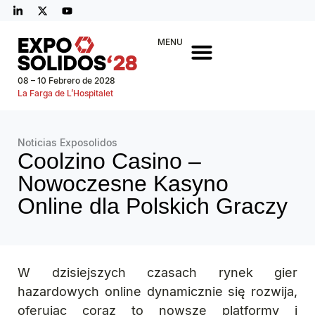
MENU
08 – 10 Febrero de 2028
La Farga de L’Hospitalet
Noticias Exposolidos
Coolzino Casino –
Nowoczesne Kasyno
Online dla Polskich Graczy
W dzisiejszych czasach rynek gier
hazardowych online dynamicznie się rozwija,
oferując coraz to nowsze platformy i