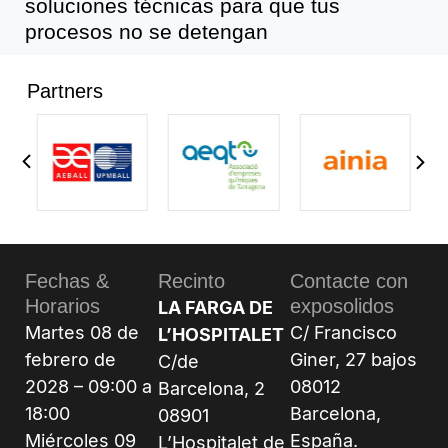
soluciones técnicas para que tus
procesos no se detengan
Partners
Fechas &
Recinto
Contacte con
Horarios
exposolidos
LA FARGA DE
Martes 08 de
C/ Francisco
L’HOSPITALET
febrero de
Giner, 27 bajos
C/de
2028 – 09:00 a
08012
Barcelona, 2
18:00
Barcelona,
08901
Miércoles 09
España.
L’Hospitalet de