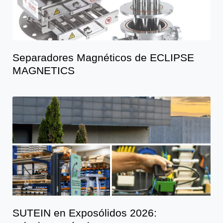
Separadores Magnéticos de ECLIPSE
MAGNETICS
SUTEIN en Exposólidos 2026: