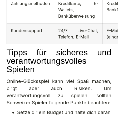
Zahlungsmethoden
Kreditkarte, E-
Kredit
Wallets,
Bank
Banküberweisung
Kundensupport
24/7 Live-Chat,
E-M
Telefon, E-Mail
(eing
Tipps für sicheres und
verantwortungsvolles
Spielen
Online-Glücksspiel kann viel Spaß machen,
birgt aber auch Risiken. Um
verantwortungsvoll zu spielen, sollten
Schweizer Spieler folgende Punkte beachten:
Setze dir ein Budget und halte dich daran