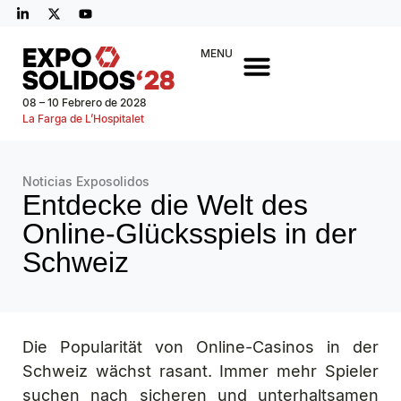
MENU
08 – 10 Febrero de 2028
La Farga de L’Hospitalet
Noticias Exposolidos
Entdecke die Welt des
Online-Glücksspiels in der
Schweiz
Die Popularität von Online-Casinos in der
Schweiz wächst rasant. Immer mehr Spieler
suchen nach sicheren und unterhaltsamen