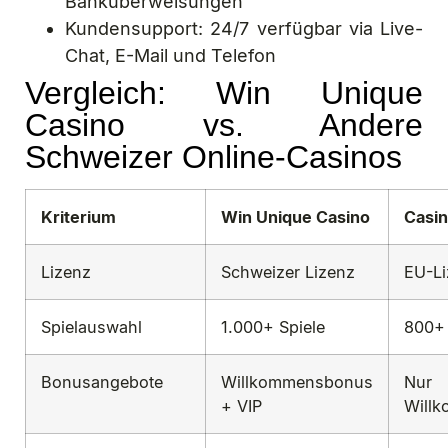
Banküberweisungen
Kundensupport: 24/7 verfügbar via Live-
Chat, E-Mail und Telefon
Vergleich: Win Unique
Casino vs. Andere
Schweizer Online-Casinos
Kriterium
Win Unique Casino
Casin
Lizenz
Schweizer Lizenz
EU-Li
Spielauswahl
1.000+ Spiele
800+ 
Bonusangebote
Willkommensbonus
Nur
+ VIP
Will