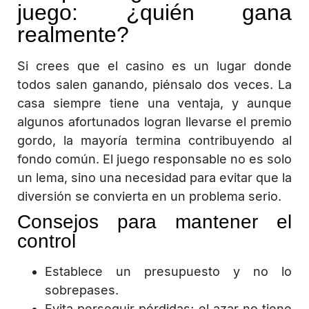
juego: ¿quién gana
realmente?
Si crees que el casino es un lugar donde
todos salen ganando, piénsalo dos veces. La
casa siempre tiene una ventaja, y aunque
algunos afortunados logran llevarse el premio
gordo, la mayoría termina contribuyendo al
fondo común. El juego responsable no es solo
un lema, sino una necesidad para evitar que la
diversión se convierta en un problema serio.
Consejos para mantener el
control
Establece un presupuesto y no lo
sobrepases.
Evita perseguir pérdidas; el azar no tiene