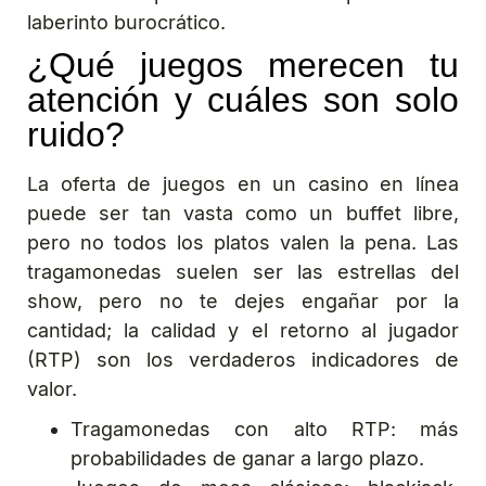
laberinto burocrático.
¿Qué juegos merecen tu
atención y cuáles son solo
ruido?
La oferta de juegos en un casino en línea
puede ser tan vasta como un buffet libre,
pero no todos los platos valen la pena. Las
tragamonedas suelen ser las estrellas del
show, pero no te dejes engañar por la
cantidad; la calidad y el retorno al jugador
(RTP) son los verdaderos indicadores de
valor.
Tragamonedas con alto RTP: más
probabilidades de ganar a largo plazo.