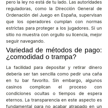
pero la ley no está de tu lado. Las autoridades
reguladoras, como la Dirección General de
Ordenación del Juego en España, supervisan
que los operadores cumplan con normas
estrictas para proteger a los jugadores. Si un
sitio no muestra con orgullo su licencia, mejor
seguir navegando.
Variedad de métodos de pago:
¿comodidad o trampa?
La facilidad para depositar y retirar dinero
debería ser tan sencilla como pedir una caña
en tu bar favorito. Sin embargo, algunos
casinos complican el proceso con
condiciones ocultas o tiempos de espera
eternos. La transparencia en este aspecto es
fundamental para no acabar atrapado en un