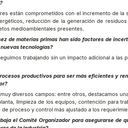
r?
res están comprometidos con el incremento de la so
rgéticos, reducción de la generación de residuos 
retos medioambientales presentes.
casez de materias primas han sido factores de ince
e nuevas tecnologías?
uimos trabajando sin un impacto adicional a las p
cesos productivos para ser más eficientes y ren
or?
n muy diversos campos: entre otros, destacamos una
anta, limpieza de los equipos, contención para tra
s de proceso y control más ajustado a los requerimie
abaja el Comité Organizador para asegurarse de
res de la industria?