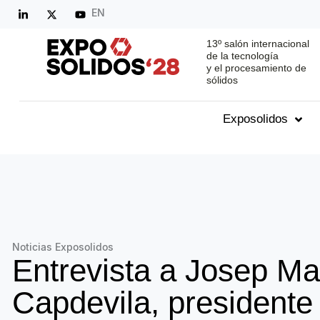
EN
13º salón internacional
de la tecnología
y el procesamiento de
sólidos
Exposolidos
Noticias Exposolidos
Entrevista a Josep Ma
Capdevila, presidente