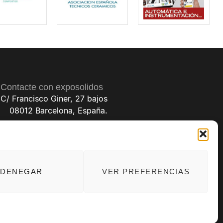
Contacte con exposolidos
C/ Francisco Giner, 27 bajos
08012 Barcelona, España.
(+34) 93 238 68 68
exposolidos@exposolidos.com
DENEGAR
VER PREFERENCIAS
til: folio 22, tomo 22.184 hoja nºB-32669