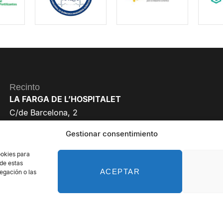
Recinto
LA FARGA DE L’HOSPITALET
C/de Barcelona, 2
08901 L’Hospitalet de Llobregat
Gestionar consentimiento
Barcelona
ookies para
 de estas
ACEPTAR
egación o las
reservados - Organiza: PROFEI SL – NIF: B60035490 – Registro Mercan
Política de Privacidad de Datos
Política de Cookies
Aviso legal