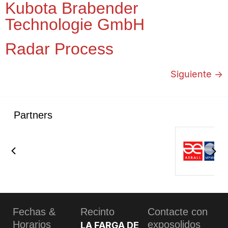
Kubota Brabender
Technologie GmbH
Radar Process
Siguiente
→
Partners
Fechas &
Recinto
Contacte con
Horarios
exposolidos
LA FARGA DE