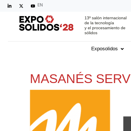
EN
13º salón internacional
de la tecnología
y el procesamiento de
sólidos
Exposolidos
MASANÉS SERV