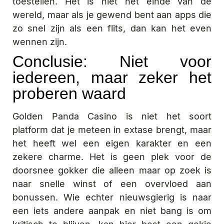
toestellen. Het is niet het einde van de
wereld, maar als je gewend bent aan apps die
zo snel zijn als een flits, dan kan het even
wennen zijn.
Conclusie: Niet voor
iedereen, maar zeker het
proberen waard
Golden Panda Casino is niet het soort
platform dat je meteen in extase brengt, maar
het heeft wel een eigen karakter en een
zekere charme. Het is geen plek voor de
doorsnee gokker die alleen maar op zoek is
naar snelle winst of een overvloed aan
bonussen. Wie echter nieuwsgierig is naar
een iets andere aanpak en niet bang is om