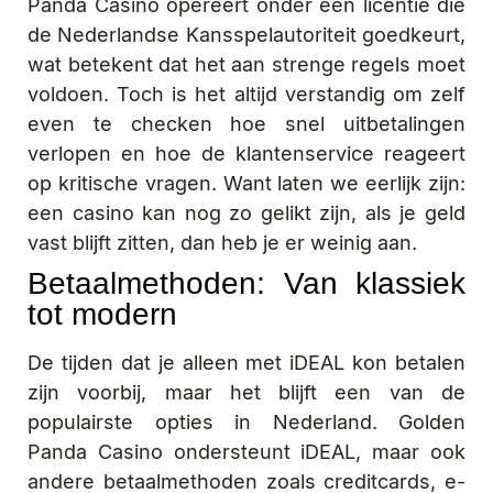
Panda Casino opereert onder een licentie die
de Nederlandse Kansspelautoriteit goedkeurt,
wat betekent dat het aan strenge regels moet
voldoen. Toch is het altijd verstandig om zelf
even te checken hoe snel uitbetalingen
verlopen en hoe de klantenservice reageert
op kritische vragen. Want laten we eerlijk zijn:
een casino kan nog zo gelikt zijn, als je geld
vast blijft zitten, dan heb je er weinig aan.
Betaalmethoden: Van klassiek
tot modern
De tijden dat je alleen met iDEAL kon betalen
zijn voorbij, maar het blijft een van de
populairste opties in Nederland. Golden
Panda Casino ondersteunt iDEAL, maar ook
andere betaalmethoden zoals creditcards, e-