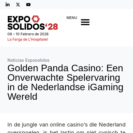
MENU
08 – 10 Febrero de 2028
La Farga de L’Hospitalet
Noticias Exposolidos
Golden Panda Casino: Een
Onverwachte Spelervaring
in de Nederlandse iGaming
Wereld
In de jungle van online casino’s die Nederland
overspoelen, is het lastig om niet cynisch te