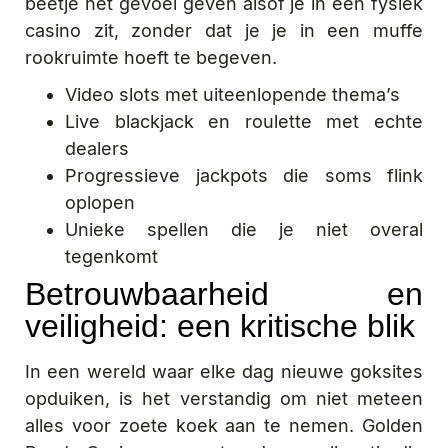
beetje het gevoel geven alsof je in een fysiek
casino zit, zonder dat je je in een muffe
rookruimte hoeft te begeven.
Video slots met uiteenlopende thema’s
Live blackjack en roulette met echte
dealers
Progressieve jackpots die soms flink
oplopen
Unieke spellen die je niet overal
tegenkomt
Betrouwbaarheid en
veiligheid: een kritische blik
In een wereld waar elke dag nieuwe goksites
opduiken, is het verstandig om niet meteen
alles voor zoete koek aan te nemen. Golden