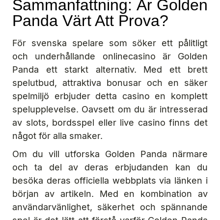
Sammanfattning: Är Golden
Panda Värt Att Prova?
För svenska spelare som söker ett pålitligt
och underhållande onlinecasino är Golden
Panda ett starkt alternativ. Med ett brett
spelutbud, attraktiva bonusar och en säker
spelmiljö erbjuder detta casino en komplett
spelupplevelse. Oavsett om du är intresserad
av slots, bordsspel eller live casino finns det
något för alla smaker.
Om du vill utforska Golden Panda närmare
och ta del av deras erbjudanden kan du
besöka deras officiella webbplats via länken i
början av artikeln. Med en kombination av
användarvänlighet, säkerhet och spännande