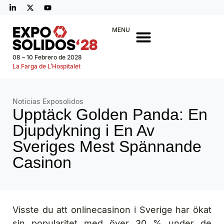
MENU
08 – 10 Febrero de 2028
La Farga de L’Hospitalet
Noticias Exposolidos
Upptäck Golden Panda: En
Djupdykning i En Av
Sveriges Mest Spännande
Casinon
Visste du att onlinecasinon i Sverige har ökat
sin popularitet med över 30 % under de