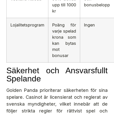
upp till 1000
bonusbelopp
kr
Lojalitetsprogram
Poäng för
Ingen
varje spelad
krona som
kan bytas
mot
bonusar
Säkerhet och Ansvarsfullt
Spelande
Golden Panda prioriterar säkerheten för sina
spelare. Casinot är licensierat och reglerat av
svenska myndigheter, vilket innebär att de
följer strikta regler för rättvist spel och