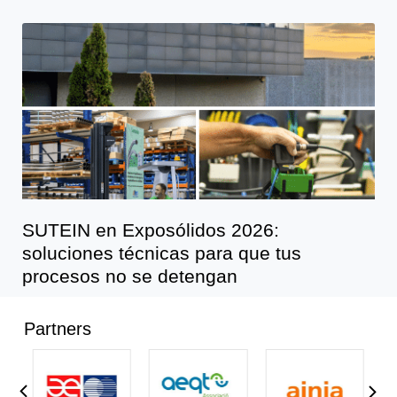
SUTEIN en Exposólidos 2026:
soluciones técnicas para que tus
procesos no se detengan
Partners