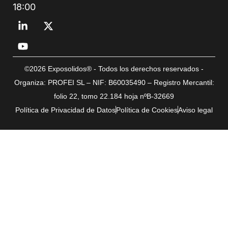
18:00
©2026 Exposolidos® - Todos los derechos reservados -
Organiza: PROFEI SL – NIF: B60035490 – Registro Mercantil:
folio 22, tomo 22.184 hoja nºB-32669
Política de Privacidad de Datos
Política de Cookies
Aviso legal