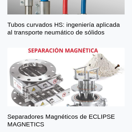
Tubos curvados HS: ingeniería aplicada
al transporte neumático de sólidos
Separadores Magnéticos de ECLIPSE
MAGNETICS