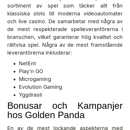
sortiment av spel som täcker allt från
klassiska slots till moderna videoautomater
och live casino. De samarbetar med några av
de mest respekterade spelleverantörerna i
branschen, vilket garanterar hög kvalitet och
rättvisa spel. Några av de mest framstående
leverantörerna inkluderar:
NetEnt
Play’n GO
Microgaming
Evolution Gaming
Yggdrasil
Bonusar och Kampanjer
hos Golden Panda
En av de mest lockande aspekterna med