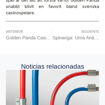
spel är det lätt att förstå varför Golden Panda
snabbt blivit en favorit bland svenska
casinospelare.
ANTERIOR
SIGUIENTE
Golden Panda Casino: Een Onverwachte Spelervaring in de Nederlandse iGaming Wereld
Spinanga: Uma Análise Completa do Cassino Online que Está Conquistando o Brasil
Noticias relacionadas