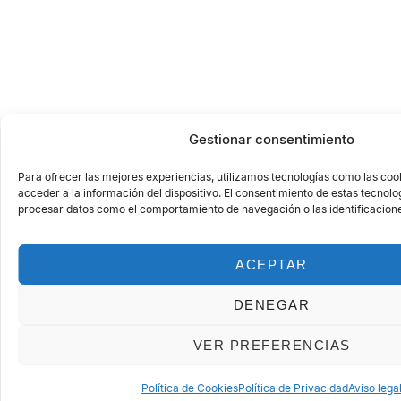
Gestionar consentimiento
Para ofrecer las mejores experiencias, utilizamos tecnologías como las co
acceder a la información del dispositivo. El consentimiento de estas tecnolo
procesar datos como el comportamiento de navegación o las identificaciones
ACEPTAR
DENEGAR
VER PREFERENCIAS
Política de Cookies
Política de Privacidad
Aviso lega