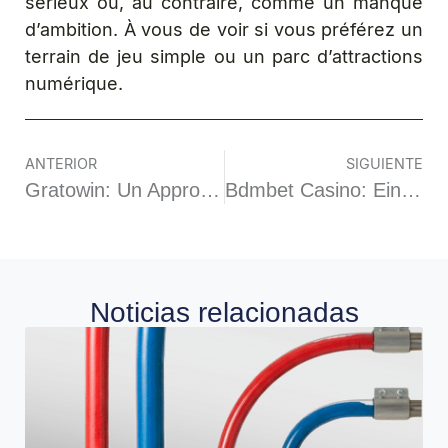
sérieux ou, au contraire, comme un manque
d’ambition. À vous de voir si vous préférez un
terrain de jeu simple ou un parc d’attractions
numérique.
ANTERIOR
SIGUIENTE
Gratowin: Un Approccio Diverso al Gioco d’Azzardo Online
Bdmbet Casino: Ein umfassender Leitfaden für Spieler in Deutschland
Noticias relacionadas