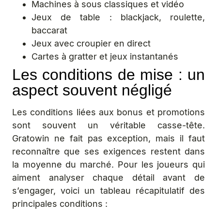
Machines à sous classiques et vidéo
Jeux de table : blackjack, roulette,
baccarat
Jeux avec croupier en direct
Cartes à gratter et jeux instantanés
Les conditions de mise : un
aspect souvent négligé
Les conditions liées aux bonus et promotions
sont souvent un véritable casse-tête.
Gratowin ne fait pas exception, mais il faut
reconnaître que ses exigences restent dans
la moyenne du marché. Pour les joueurs qui
aiment analyser chaque détail avant de
s’engager, voici un tableau récapitulatif des
principales conditions :