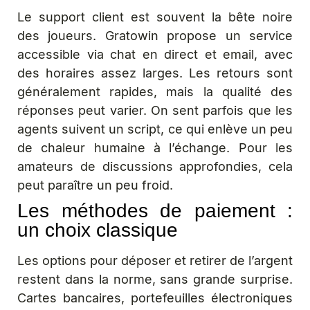
Le support client est souvent la bête noire
des joueurs. Gratowin propose un service
accessible via chat en direct et email, avec
des horaires assez larges. Les retours sont
généralement rapides, mais la qualité des
réponses peut varier. On sent parfois que les
agents suivent un script, ce qui enlève un peu
de chaleur humaine à l’échange. Pour les
amateurs de discussions approfondies, cela
peut paraître un peu froid.
Les méthodes de paiement :
un choix classique
Les options pour déposer et retirer de l’argent
restent dans la norme, sans grande surprise.
Cartes bancaires, portefeuilles électroniques