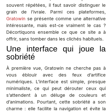
souvent répétées, il faut savoir distinguer le
grain de l’ivraie. Parmi ces plateformes,
Gratowin
se présente comme une alternative
intéressante, mais est-ce vraiment le cas ?
Décortiquons ensemble ce que ce site a à
offrir, sans tomber dans les clichés habituels.
Une interface qui joue la
sobriété
À première vue, Gratowin ne cherche pas à
vous éblouir avec des feux d’artifice
numériques. L’interface est simple, presque
minimaliste, ce qui peut dérouter ceux qui
s’attendent à un déluge de couleurs et
d’animations. Pourtant, cette sobriété a son
charme : elle facilite la navigation et évite la