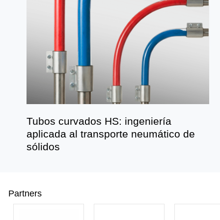
Tubos curvados HS: ingeniería
aplicada al transporte neumático de
sólidos
Partners