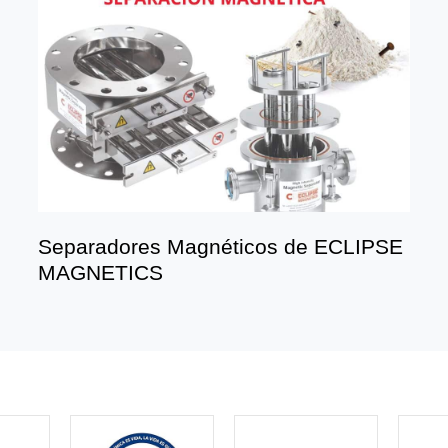
Separadores Magnéticos de ECLIPSE
MAGNETICS