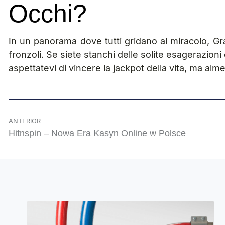
Occhi?
In un panorama dove tutti gridano al miracolo, G
fronzoli. Se siete stanchi delle solite esagerazio
aspettatevi di vincere la jackpot della vita, ma alm
ANTERIOR
Hitnspin – Nowa Era Kasyn Online w Polsce