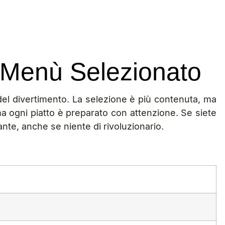
n Menù Selezionato
el divertimento. La selezione è più contenuta, ma
ma ogni piatto è preparato con attenzione. Se siete
ante, anche se niente di rivoluzionario.