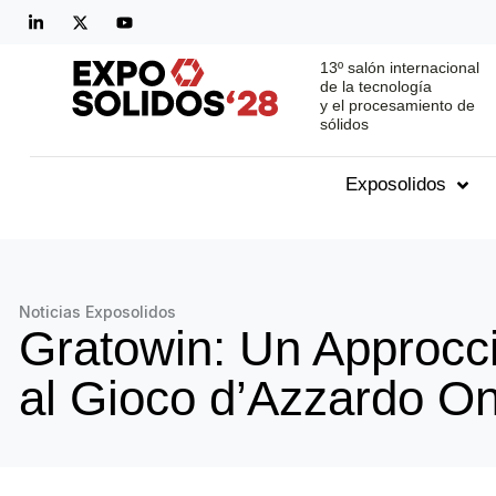
13º salón internacional
de la tecnología
y el procesamiento de
sólidos
Exposolidos
Noticias Exposolidos
Gratowin: Un Approcc
al Gioco d’Azzardo On