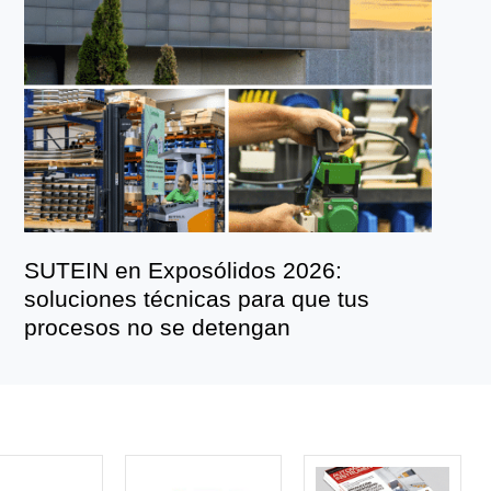
SUTEIN en Exposólidos 2026:
soluciones técnicas para que tus
procesos no se detengan