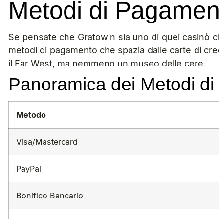
Metodi di Pagament
Se pensate che Gratowin sia uno di quei casinò ch
metodi di pagamento che spazia dalle carte di cred
il Far West, ma nemmeno un museo delle cere.
Panoramica dei Metodi d
Metodo
Visa/Mastercard
PayPal
Bonifico Bancario