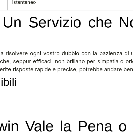
Istantaneo
i: Un Servizio che
 risolvere ogni vostro dubbio con la pazienza di un
 che, seppur efficaci, non brillano per simpatia o or
ferite risposte rapide e precise, potrebbe andare ben
bili
owin Vale la Pena o