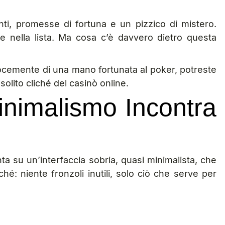
nti, promesse di fortuna e un pizzico di mistero.
 nella lista. Ma cosa c’è davvero dietro questa
locemente di una mano fortunata al poker, potreste
olito cliché del casinò online.
inimalismo Incontra
ta su un’interfaccia sobria, quasi minimalista, che
hé: niente fronzoli inutili, solo ciò che serve per