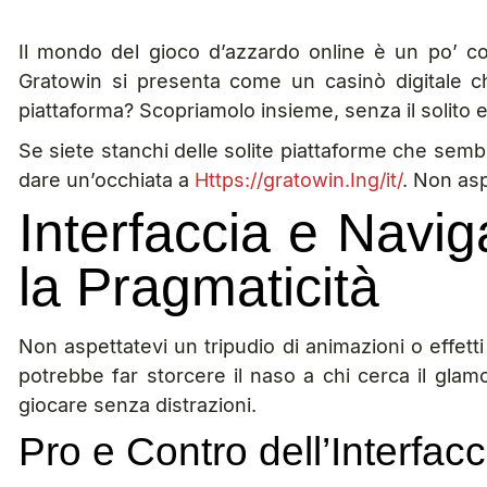
Il mondo del gioco d’azzardo online è un po’ com
Gratowin si presenta come un casinò digitale c
piattaforma? Scopriamolo insieme, senza il solito
Se siete stanchi delle solite piattaforme che sem
dare un’occhiata a
Https://gratowin.Ing/it/
. Non asp
Interfaccia e Navi
la Pragmaticità
Non aspettatevi un tripudio di animazioni o effett
potrebbe far storcere il naso a chi cerca il glamo
giocare senza distrazioni.
Pro e Contro dell’Interfacc