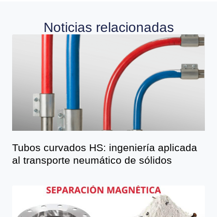
Noticias relacionadas
Tubos curvados HS: ingeniería aplicada
al transporte neumático de sólidos