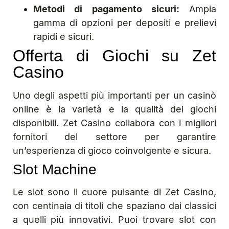
Metodi di pagamento sicuri:
Ampia
gamma di opzioni per depositi e prelievi
rapidi e sicuri.
Offerta di Giochi su Zet
Casino
Uno degli aspetti più importanti per un casinò
online è la varietà e la qualità dei giochi
disponibili. Zet Casino collabora con i migliori
fornitori del settore per garantire
un’esperienza di gioco coinvolgente e sicura.
Slot Machine
Le slot sono il cuore pulsante di Zet Casino,
con centinaia di titoli che spaziano dai classici
a quelli più innovativi. Puoi trovare slot con