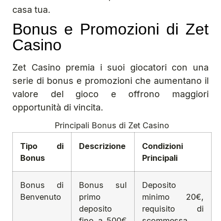
casa tua.
Bonus e Promozioni di Zet
Casino
Zet Casino premia i suoi giocatori con una
serie di bonus e promozioni che aumentano il
valore del gioco e offrono maggiori
opportunità di vincita.
Principali Bonus di Zet Casino
Tipo di
Descrizione
Condizioni
Bonus
Principali
Bonus di
Bonus sul
Deposito
Benvenuto
primo
minimo 20€,
deposito
requisito di
fino a 500€
scommessa