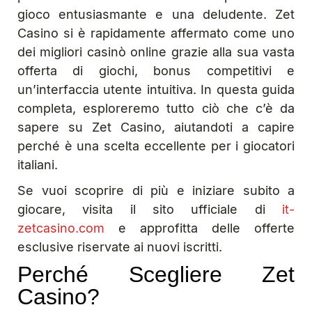
gioco entusiasmante e una deludente. Zet
Casino si è rapidamente affermato come uno
dei migliori casinò online grazie alla sua vasta
offerta di giochi, bonus competitivi e
un’interfaccia utente intuitiva. In questa guida
completa, esploreremo tutto ciò che c’è da
sapere su Zet Casino, aiutandoti a capire
perché è una scelta eccellente per i giocatori
italiani.
Se vuoi scoprire di più e iniziare subito a
giocare, visita il sito ufficiale di
it-
zetcasino.com
e approfitta delle offerte
esclusive riservate ai nuovi iscritti.
Perché Scegliere Zet
Casino?