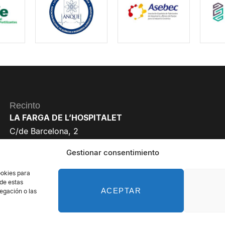
Recinto
LA FARGA DE L’HOSPITALET
C/de Barcelona, 2
08901 L’Hospitalet de Llobregat
Gestionar consentimiento
Barcelona
ookies para
 de estas
ACEPTAR
egación o las
reservados - Organiza: PROFEI SL – NIF: B60035490 – Registro Mercan
Política de Privacidad de Datos
Política de Cookies
Aviso legal