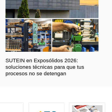
SUTEIN en Exposólidos 2026:
soluciones técnicas para que tus
procesos no se detengan