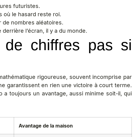
ures futuristes.
où le hasard reste roi.
r de nombres aléatoires.
derrière l’écran, il y a du monde.
 de chiffres pas si
ne mathématique rigoureuse, souvent incomprise par
ne garantissent en rien une victoire à court terme.
 a toujours un avantage, aussi minime soit-il, qui
Avantage de la maison