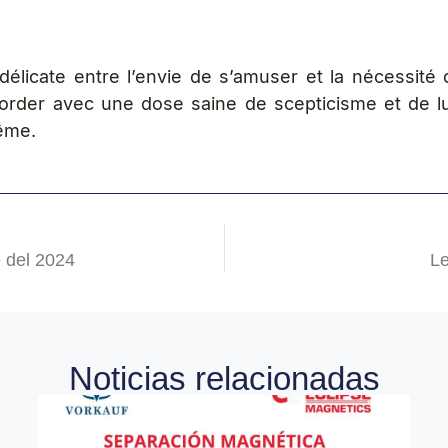
élicate entre l’envie de s’amuser et la nécessité 
order avec une dose saine de scepticisme et de luc
même.
e del 2024
Le
Noticias relacionadas