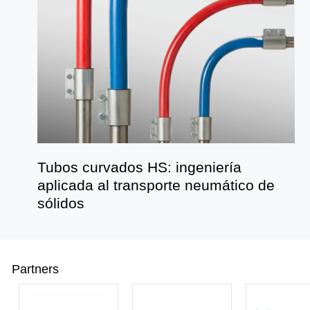
Tubos curvados HS: ingeniería
aplicada al transporte neumático de
sólidos
Partners