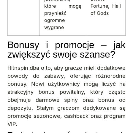
które mogą
Fortune, Hall
przynieść
of Gods
ogromne
wygrane
Bonusy i promocje – jak
zwiększyć swoje szanse?
Hitnspin dba o to, aby gracze mieli dodatkowe
powody do zabawy, oferując różnorodne
bonusy. Nowi użytkownicy mogą liczyć na
atrakcyjny bonus powitalny, który często
obejmuje darmowe spiny oraz bonus od
depozytu. Stałym graczom dedykowane są
promocje sezonowe, cashback oraz program
VIP.