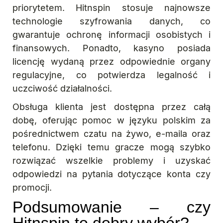
priorytetem. Hitnspin stosuje najnowsze
technologie szyfrowania danych, co
gwarantuje ochronę informacji osobistych i
finansowych. Ponadto, kasyno posiada
licencję wydaną przez odpowiednie organy
regulacyjne, co potwierdza legalność i
uczciwość działalności.
Obsługa klienta jest dostępna przez całą
dobę, oferując pomoc w języku polskim za
pośrednictwem czatu na żywo, e-maila oraz
telefonu. Dzięki temu gracze mogą szybko
rozwiązać wszelkie problemy i uzyskać
odpowiedzi na pytania dotyczące konta czy
promocji.
Podsumowanie – czy