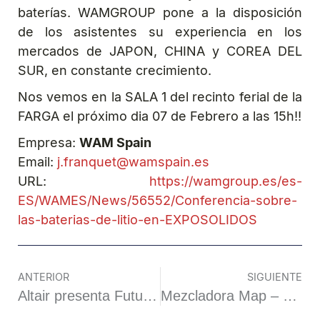
baterías. WAMGROUP pone a la disposición
de los asistentes su experiencia en los
mercados de JAPON, CHINA y COREA DEL
SUR, en constante crecimiento.
Nos vemos en la SALA 1 del recinto ferial de la
FARGA el próximo dia 07 de Febrero a las 15h!!
Empresa:
WAM Spain
Email:
j.franquet@wamspain.es
URL:
https://wamgroup.es/es-
ES/WAMES/News/56552/Conferencia-sobre-
las-baterias-de-litio-en-EXPOSOLIDOS
ANTERIOR
SIGUIENTE
Altair presenta Future.Industry 2024: ¡la revolución de la industria está aquí!
Mezcladora Map – WBH Lithium- Ideal para el reciclado de baterias