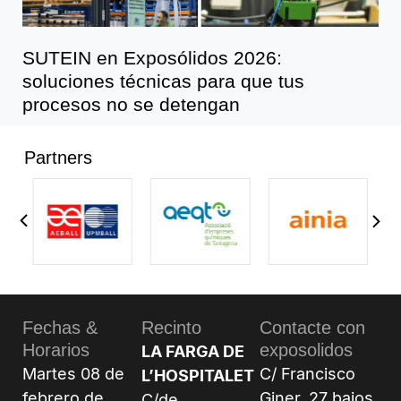
SUTEIN en Exposólidos 2026:
soluciones técnicas para que tus
procesos no se detengan
Partners
Fechas &
Recinto
Contacte con
Horarios
exposolidos
LA FARGA DE
Martes 08 de
C/ Francisco
L’HOSPITALET
febrero de
Giner, 27 bajos
C/de