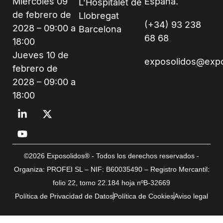
Miércoles 09
España.
L’Hospitalet de
de febrero de
Llobregat
(+34) 93 238
2028 – 09:00 a
Barcelona
68 68
18:00
Jueves 10 de
exposolidos@exp
febrero de
2028 – 09:00 a
18:00
©2026 Exposolidos® - Todos los derechos reservados -
Organiza: PROFEI SL – NIF: B60035490 – Registro Mercantil:
folio 22, tomo 22.184 hoja nºB-32669
Política de Privacidad de Datos
Política de Cookies
Aviso legal