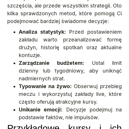
szczęścia, ale przede wszystkim strategii. Oto
kilka sprawdzonych metod, które pomogą Ci
podejmować bardziej świadome decyzje:
Analiza statystyk:
Przed postawieniem
zakładu warto przeanalizować formę
drużyn, historię spotkań oraz aktualne
kontuzje.
Zarządzanie budżetem:
Ustal limit
dzienny lub tygodniowy, aby uniknąć
nadmiernych strat.
Typowanie na żywo:
Obserwuj przebieg
meczu i wykorzystuj zakłady live, które
często oferują atrakcyjne kursy.
Unikanie emocji:
Decyzje podejmuj na
podstawie faktów, nie impulsów.
Przykładowe kursy i ich