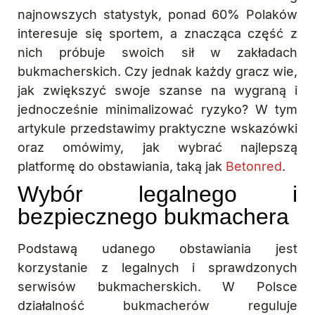
najnowszych statystyk, ponad 60% Polaków
interesuje się sportem, a znacząca część z
nich próbuje swoich sił w zakładach
bukmacherskich. Czy jednak każdy gracz wie,
jak zwiększyć swoje szanse na wygraną i
jednocześnie minimalizować ryzyko? W tym
artykule przedstawimy praktyczne wskazówki
oraz omówimy, jak wybrać najlepszą
platformę do obstawiania, taką jak
Betonred
.
Wybór legalnego i
bezpiecznego bukmachera
Podstawą udanego obstawiania jest
korzystanie z legalnych i sprawdzonych
serwisów bukmacherskich. W Polsce
działalność bukmacherów reguluje