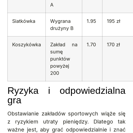
A
Siatkówka
Wygrana
1.95
195 zł
drużyny B
Koszykówka
Zakład na
1.70
170 zł
sumę
punktów
powyżej
200
Ryzyka i odpowiedzialna
gra
Obstawianie zakładów sportowych wiąże się
z ryzykiem utraty pieniędzy. Dlatego tak
ważne jest, aby grać odpowiedzialnie i znać