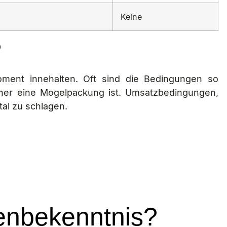
Keine
?
Moment innehalten. Oft sind die Bedingungen so
eher eine Mogelpackung ist. Umsatzbedingungen,
al zu schlagen.
penbekenntnis?