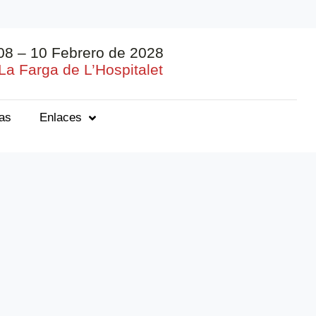
08 – 10 Febrero de 2028
La Farga de L’Hospitalet
ias
Enlaces