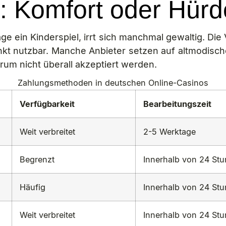
 Komfort oder Hürd
 ein Kinderspiel, irrt sich manchmal gewaltig. Die
ränkt nutzbar. Manche Anbieter setzen auf altmodi
um nicht überall akzeptiert werden.
Zahlungsmethoden in deutschen Online-Casinos
Verfügbarkeit
Bearbeitungszeit
Weit verbreitet
2-5 Werktage
Begrenzt
Innerhalb von 24 St
Häufig
Innerhalb von 24 St
Weit verbreitet
Innerhalb von 24 St