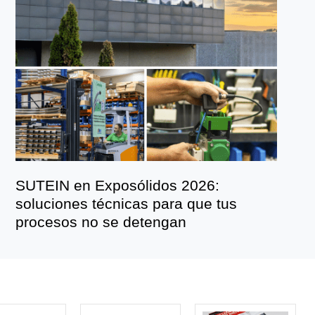
SUTEIN en Exposólidos 2026:
soluciones técnicas para que tus
procesos no se detengan