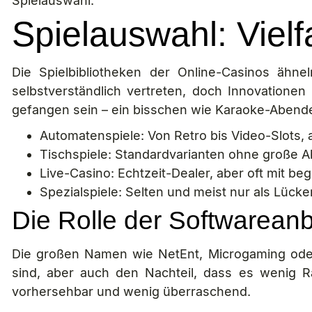
Spielauswahl.
Spielauswahl: Vielf
Die Spielbibliotheken der Online-Casinos ähne
selbstverständlich vertreten, doch Innovationen
gefangen sein – ein bisschen wie Karaoke-Abende
Automatenspiele: Von Retro bis Video-Slots, 
Tischspiele: Standardvarianten ohne große 
Live-Casino: Echtzeit-Dealer, aber oft mit b
Spezialspiele: Selten und meist nur als Lücke
Die Rolle der Softwareanb
Die großen Namen wie NetEnt, Microgaming oder 
sind, aber auch den Nachteil, dass es wenig Ra
vorhersehbar und wenig überraschend.