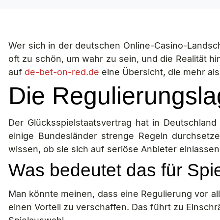
Wer sich in der deutschen Online-Casino-Landschaf
oft zu schön, um wahr zu sein, und die Realität 
auf
de-bet-on-red.de
eine Übersicht, die mehr als
Die Regulierungsla
Der Glücksspielstaatsvertrag hat in Deutschlan
einige Bundesländer strenge Regeln durchsetzen
wissen, ob sie sich auf seriöse Anbieter einlassen
Was bedeutet das für Spi
Man könnte meinen, dass eine Regulierung vor alle
einen Vorteil zu verschaffen. Das führt zu Einsc