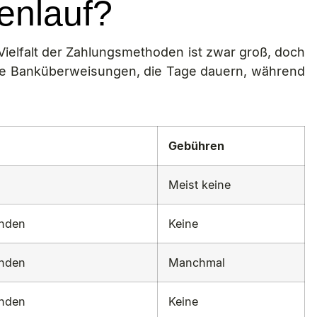
enlauf?
 Vielfalt der Zahlungsmethoden ist zwar groß, doch
sche Banküberweisungen, die Tage dauern, während
Gebühren
Meist keine
unden
Keine
unden
Manchmal
unden
Keine