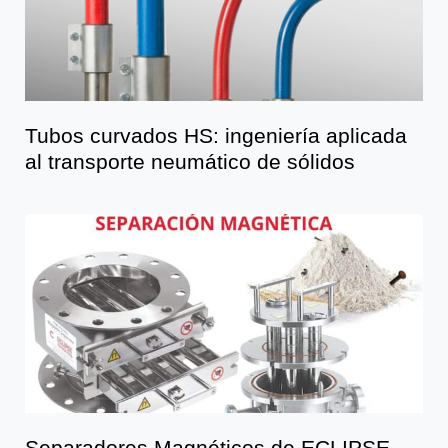
Tubos curvados HS: ingeniería aplicada
al transporte neumático de sólidos
Separadores Magnéticos de ECLIPSE