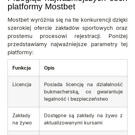
platformy Mostbet
Mostbet wyróżnia się na tle konkurencji dzięki
szerokiej ofercie zakładów sportowych oraz
prostemu procesowi rejestracji. Poniżej
przedstawiamy najważniejsze parametry tej
platformy:
Funkcja
Opis
Licencja
Posiada licencję na działalność
bukmacherską, co gwarantuje
legalność i bezpieczeństwo
Zakłady
Dostępne są zakłady na żywo z
na żywo
aktualizowanymi kursami