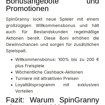
Bonusangebote und
Promotionen
SpinGranny lockt neue Spieler mit einem
großzügigen Willkommensbonus und hält
auch für Bestandskunden regelmäßige
Aktionen bereit. Diese Boni erhöhen die
Gewinnchancen und sorgen für zusätzlichen
Spielspaß.
Willkommensbonus: 100% bis zu 200 €
plus Freispiele
Wöchentliche Cashback-Aktionen
Turniere mit attraktiven Preisen
Loyalitätsprogramm mit exklusiven
Vorteilen
Fazit: Warum SpinGranny