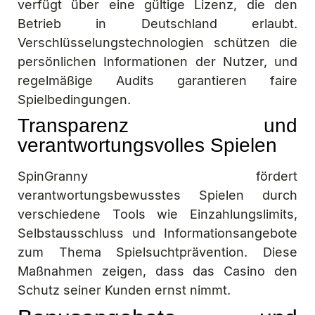
verfügt über eine gültige Lizenz, die den
Betrieb in Deutschland erlaubt.
Verschlüsselungstechnologien schützen die
persönlichen Informationen der Nutzer, und
regelmäßige Audits garantieren faire
Spielbedingungen.
Transparenz und
verantwortungsvolles Spielen
SpinGranny fördert
verantwortungsbewusstes Spielen durch
verschiedene Tools wie Einzahlungslimits,
Selbstausschluss und Informationsangebote
zum Thema Spielsuchtprävention. Diese
Maßnahmen zeigen, dass das Casino den
Schutz seiner Kunden ernst nimmt.