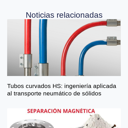
Noticias relacionadas
Tubos curvados HS: ingeniería aplicada
al transporte neumático de sólidos