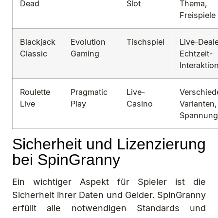
Dead
Slot
Thema,
Freispiele
Blackjack
Evolution
Tischspiel
Live-Deale
Classic
Gaming
Echtzeit-
Interaktio
Roulette
Pragmatic
Live-
Verschied
Live
Play
Casino
Variante
Spannung
Sicherheit und Lizenzierung
bei SpinGranny
Ein wichtiger Aspekt für Spieler ist die
Sicherheit ihrer Daten und Gelder. SpinGranny
erfüllt alle notwendigen Standards und