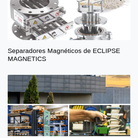
Separadores Magnéticos de ECLIPSE
MAGNETICS