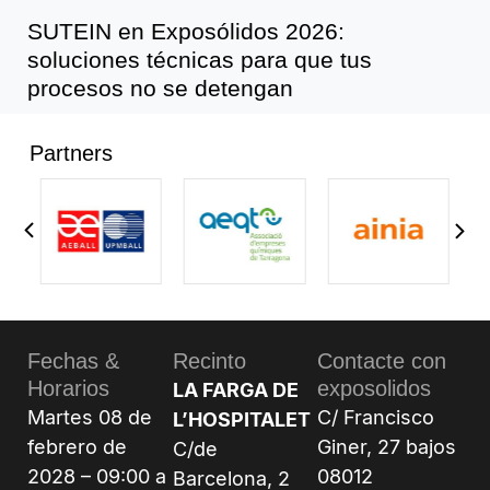
SUTEIN en Exposólidos 2026:
soluciones técnicas para que tus
procesos no se detengan
Partners
Fechas &
Recinto
Contacte con
Horarios
exposolidos
LA FARGA DE
Martes 08 de
C/ Francisco
L’HOSPITALET
febrero de
Giner, 27 bajos
C/de
2028 – 09:00 a
08012
Barcelona, 2