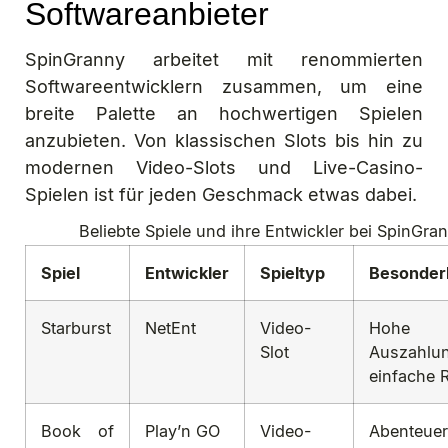
Softwareanbieter
SpinGranny arbeitet mit renommierten
Softwareentwicklern zusammen, um eine
breite Palette an hochwertigen Spielen
anzubieten. Von klassischen Slots bis hin zu
modernen Video-Slots und Live-Casino-
Spielen ist für jeden Geschmack etwas dabei.
Beliebte Spiele und ihre Entwickler bei SpinGra
Spiel
Entwickler
Spieltyp
Besonder
Starburst
NetEnt
Video-
Hohe
Slot
Auszahlun
einfache 
Book of
Play’n GO
Video-
Abenteuer