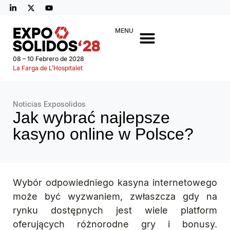
MENU
08 – 10 Febrero de 2028
La Farga de L’Hospitalet
Noticias Exposolidos
Jak wybrać najlepsze
kasyno online w Polsce?
Wybór odpowiedniego kasyna internetowego
może być wyzwaniem, zwłaszcza gdy na
rynku dostępnych jest wiele platform
oferujących różnorodne gry i bonusy.