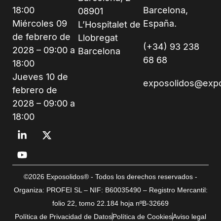
18:00
Barcelona,
08901
Miércoles 09
España.
L’Hospitalet de
de febrero de
Llobregat
(+34) 93 238
2028 – 09:00 a
Barcelona
68 68
18:00
Jueves 10 de
exposolidos@exp
febrero de
2028 – 09:00 a
18:00
©2026 Exposolidos® - Todos los derechos reservados -
Organiza: PROFEI SL – NIF: B60035490 – Registro Mercantil:
folio 22, tomo 22.184 hoja nºB-32669
Política de Privacidad de Datos
Política de Cookies
Aviso legal