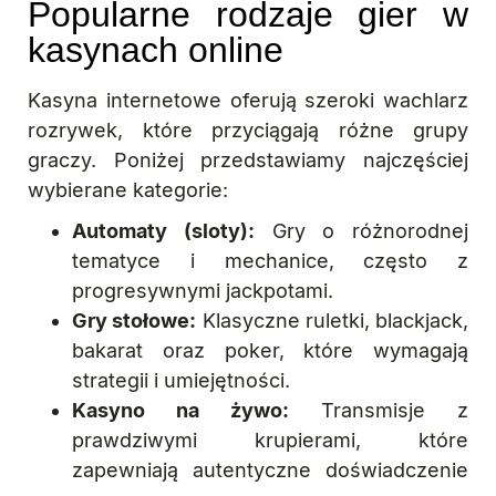
Popularne rodzaje gier w
kasynach online
Kasyna internetowe oferują szeroki wachlarz
rozrywek, które przyciągają różne grupy
graczy. Poniżej przedstawiamy najczęściej
wybierane kategorie:
Automaty (sloty):
Gry o różnorodnej
tematyce i mechanice, często z
progresywnymi jackpotami.
Gry stołowe:
Klasyczne ruletki, blackjack,
bakarat oraz poker, które wymagają
strategii i umiejętności.
Kasyno na żywo:
Transmisje z
prawdziwymi krupierami, które
zapewniają autentyczne doświadczenie