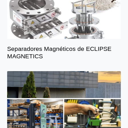
Separadores Magnéticos de ECLIPSE
MAGNETICS