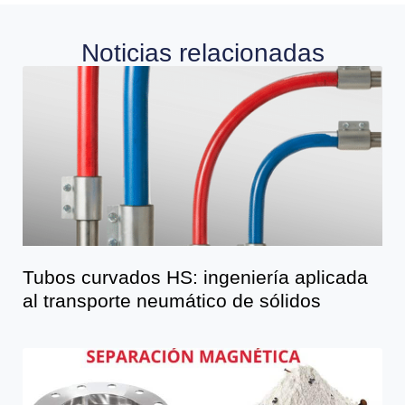
Noticias relacionadas
Tubos curvados HS: ingeniería aplicada
al transporte neumático de sólidos