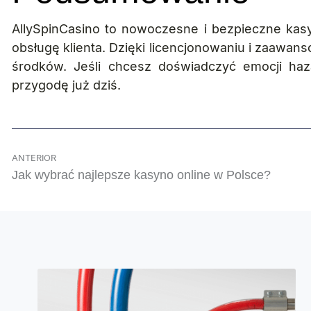
AllySpinCasino to nowoczesne i bezpieczne kasyn
obsługę klienta. Dzięki licencjonowaniu i zaaw
środków. Jeśli chcesz doświadczyć emocji ha
przygodę już dziś.
ANTERIOR
Jak wybrać najlepsze kasyno online w Polsce?