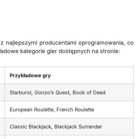
je z najlepszymi producentami oprogramowania, co
ładowe kategorie gier dostępnych na stronie:
Przykładowe gry
Starburst, Gonzo’s Quest, Book of Dead
European Roulette, French Roulette
Classic Blackjack, Blackjack Surrender