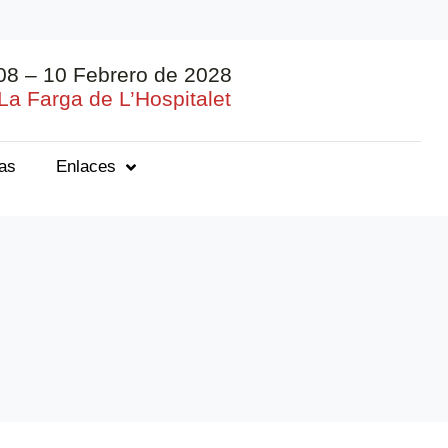
08 – 10 Febrero de 2028
La Farga de L’Hospitalet
ias
Enlaces