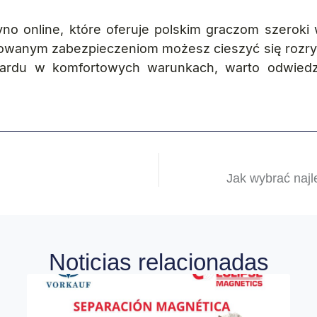
o online, które oferuje polskim graczom szeroki 
ansowanym zabezpieczeniom możesz cieszyć się roz
zardu w komfortowych warunkach, warto odwied
Jak wybrać naj
Noticias relacionadas