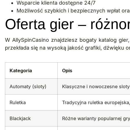
Wsparcie klienta dostępne 24/7
Możliwość szybkich i bezpiecznych wpłat ora
Oferta gier – różno
W AllySpinCasino znajdziesz bogaty katalog gier
przekłada się na wysoką jakość grafiki, dźwięku 
Kategoria
Opis
Automaty (sloty)
Klasyczne i nowoczesne slot
Ruletka
Tradycyjna ruletka europejsk
Blackjack
Różne warianty popularnej gry