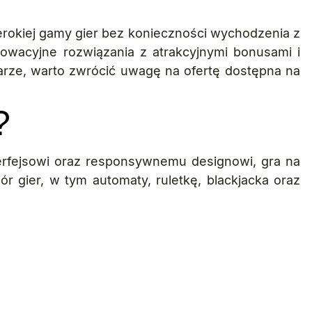
rokiej gamy gier bez konieczności wychodzenia z
nowacyjne rozwiązania z atrakcyjnymi bonusami i
arze, warto zwrócić uwagę na ofertę dostępna na
?
nterfejsowi oraz responsywnemu designowi, gra na
r gier, w tym automaty, ruletkę, blackjacka oraz