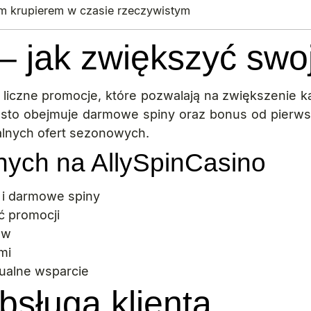
m krupierem w czasie rzeczywistym
– jak zwiększyć swo
liczne promocje, które pozwalają na zwiększenie 
ęsto obejmuje darmowe spiny oraz bonus od pierws
alnych ofert sezonowych.
ych na AllySpinCasino
 i darmowe spiny
ć promocji
ów
mi
ualne wsparcie
bsługa klienta