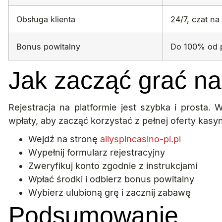
Obsługa klienta
24/7, czat na
Bonus powitalny
Do 100% od p
Jak zacząć grać na
Rejestracja na platformie jest szybka i prosta
wpłaty, aby zacząć korzystać z pełnej oferty kas
Wejdź na stronę
allyspincasino-pl.pl
Wypełnij formularz rejestracyjny
Zweryfikuj konto zgodnie z instrukcjami
Wpłać środki i odbierz bonus powitalny
Wybierz ulubioną grę i zacznij zabawę
Podsumowanie