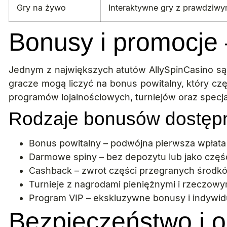
Gry na żywo
Interaktywne gry z prawdziwy
Bonusy i promocje 
Jednym z największych atutów AllySpinCasino są 
gracze mogą liczyć na bonus powitalny, który cz
programów lojalnościowych, turniejów oraz specj
Rodzaje bonusów dostępn
Bonus powitalny – podwójna pierwsza wpłata
Darmowe spiny – bez depozytu lub jako częś
Cashback – zwrot części przegranych środk
Turnieje z nagrodami pieniężnymi i rzeczowy
Program VIP – ekskluzywne bonusy i indywid
Bezpieczeństwo i o