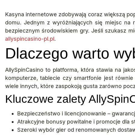
Kasyna internetowe zdobywają coraz większą pop
domu. Jednym z wyróżniających się miejsc na ry
bezpiecznym środowiskiem gry. Jeśli szukasz mi
allyspincasino-pl.pl
.
Dlaczego warto wy
AllySpinCasino to platforma, która stawia na ja
komputerze, tablecie czy smartfonie jest równie
wiele innych, które zaspokoją gusta zarówno pocz
Kluczowe zalety AllySpin
Bezpieczeństwo i licencjonowanie – gwarancj
Atrakcyjne bonusy powitalne i promocje dla s
Szeroki wybór gier od renomowanych dost