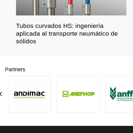
Tubos curvados HS: ingeniería
aplicada al transporte neumático de
sólidos
Partners