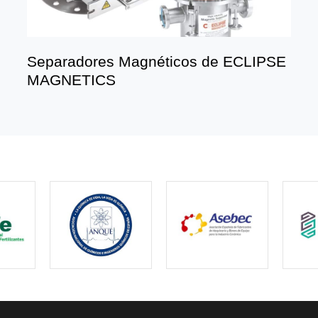
Separadores Magnéticos de ECLIPSE
MAGNETICS