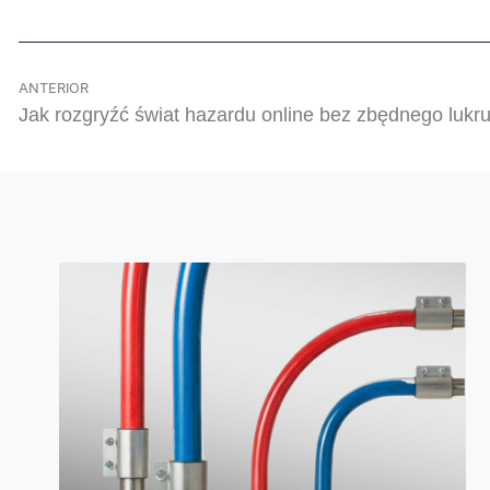
ANTERIOR
Jak rozgryźć świat hazardu online bez zbędnego lukr