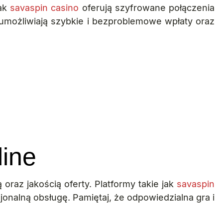
jak
savaspin casino
oferują szyfrowane połączenia
 umożliwiają szybkie i bezproblemowe wpłaty oraz
line
raz jakością oferty. Platformy takie jak
savaspin
jonalną obsługę. Pamiętaj, że odpowiedzialna gra i