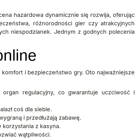
cena hazardowa dynamicznie się rozwija, oferując
czeństwa, różnorodności gier czy atrakcyjnych
nych niespodzianek. Jednym z godnych polecenia
online
 komfort i bezpieczeństwo gry. Oto najważniejsze
organ regulacyjny, co gwarantuje uczciwość i
lazł coś dla siebie.
wygraną i przedłużają zabawę.
 korzystania z kasyna.
zwiać wątpliwości.