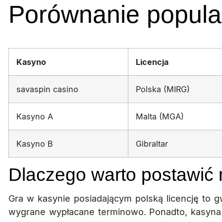
Porównanie popula
Kasyno
Licencja
savaspin casino
Polska (MIRG)
Kasyno A
Malta (MGA)
Kasyno B
Gibraltar
Dlaczego warto postawić 
Gra w kasynie posiadającym polską licencję to g
wygrane wypłacane terminowo. Ponadto, kasyna t