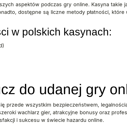
szych aspektów podczas gry online. Kasyna takie 
onadto, dostępne są liczne metody płatności, które
ci w polskich kasynach:
d)
z do udanej gry on
ię przede wszystkim bezpieczeństwem, legalnością o
zeroki wachlarz gier, atrakcyjne bonusy oraz profes
akcji i sukcesu w świecie hazardu online.