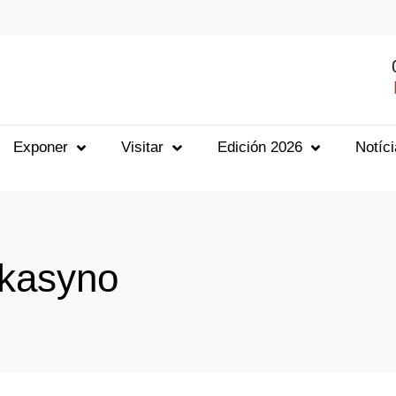
Exponer
Visitar
Edición 2026
Notíc
 kasyno