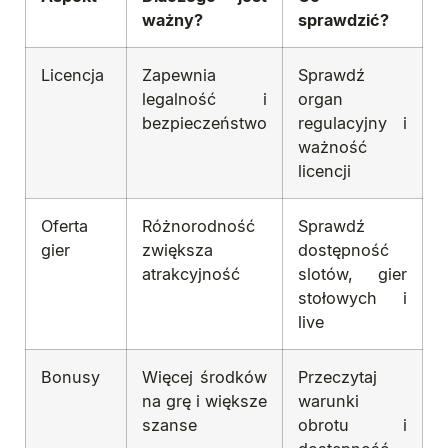
ważny?
sprawdzić?
Licencja
Zapewnia
Sprawdź
legalność i
organ
bezpieczeństwo
regulacyjny i
ważność
licencji
Oferta
Różnorodność
Sprawdź
gier
zwiększa
dostępność
atrakcyjność
slotów, gier
stołowych i
live
Bonusy
Więcej środków
Przeczytaj
na grę i większe
warunki
szanse
obrotu i