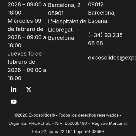
2028 – 09:00 a
08012
Barcelona, 2
18:00
Barcelona,
08901
Miércoles 09
España.
L’Hospitalet de
de febrero de
Llobregat
(+34) 93 238
2028 – 09:00 a
Barcelona
68 68
18:00
Jueves 10 de
exposolidos@exp
febrero de
2028 – 09:00 a
18:00
©2026 Exposolidos® - Todos los derechos reservados -
Organiza: PROFEI SL – NIF: B60035490 – Registro Mercantil:
folio 22, tomo 22.184 hoja nºB-32669