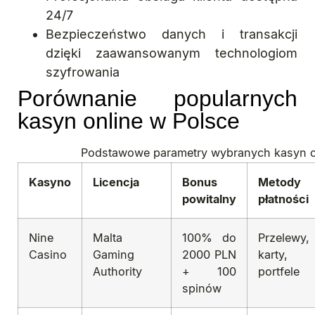
24/7
Bezpieczeństwo danych i transakcji
dzięki zaawansowanym technologiom
szyfrowania
Porównanie popularnych
kasyn online w Polsce
Podstawowe parametry wybranych kasyn o
Kasyno
Licencja
Bonus
Metody
powitalny
płatności
Nine
Malta
100% do
Przelewy,
Casino
Gaming
2000 PLN
karty, 
Authority
+ 100
portfele
spinów