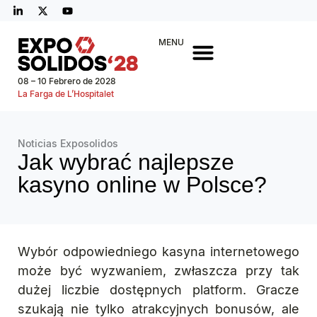
MENU
08 – 10 Febrero de 2028
La Farga de L’Hospitalet
Noticias Exposolidos
Jak wybrać najlepsze
kasyno online w Polsce?
Wybór odpowiedniego kasyna internetowego
może być wyzwaniem, zwłaszcza przy tak
dużej liczbie dostępnych platform. Gracze
szukają nie tylko atrakcyjnych bonusów, ale