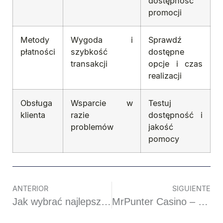
dostępność
promocji
Metody
Wygoda i
Sprawdź
płatności
szybkość
dostępne
transakcji
opcje i czas
realizacji
Obsługa
Wsparcie w
Testuj
klienta
razie
dostępność i
problemów
jakość
pomocy
ANTERIOR
SIGUIENTE
Jak wybrać najlepsze kasyno online w Polsce?
MrPunter Casino – Czy warto zaryzykować w tym miejscu?