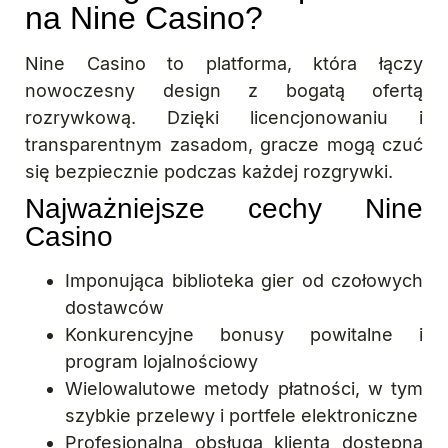
na Nine Casino?
Nine Casino to platforma, która łączy
nowoczesny design z bogatą ofertą
rozrywkową. Dzięki licencjonowaniu i
transparentnym zasadom, gracze mogą czuć
się bezpiecznie podczas każdej rozgrywki.
Najważniejsze cechy Nine
Casino
Imponująca biblioteka gier od czołowych
dostawców
Konkurencyjne bonusy powitalne i
program lojalnościowy
Wielowalutowe metody płatności, w tym
szybkie przelewy i portfele elektroniczne
Profesjonalna obsługa klienta dostępna