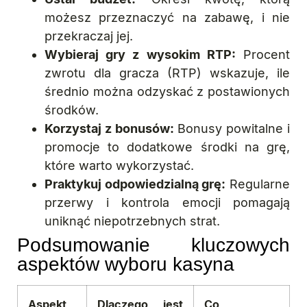
możesz przeznaczyć na zabawę, i nie
przekraczaj jej.
Wybieraj gry z wysokim RTP:
Procent
zwrotu dla gracza (RTP) wskazuje, ile
średnio można odzyskać z postawionych
środków.
Korzystaj z bonusów:
Bonusy powitalne i
promocje to dodatkowe środki na grę,
które warto wykorzystać.
Praktykuj odpowiedzialną grę:
Regularne
przerwy i kontrola emocji pomagają
uniknąć niepotrzebnych strat.
Podsumowanie kluczowych
aspektów wyboru kasyna
Aspekt
Dlaczego jest
Co