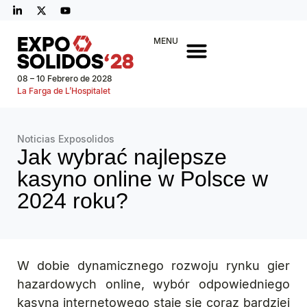
MENU
08 – 10 Febrero de 2028
La Farga de L’Hospitalet
Noticias Exposolidos
Jak wybrać najlepsze
kasyno online w Polsce w
2024 roku?
W dobie dynamicznego rozwoju rynku gier
hazardowych online, wybór odpowiedniego
kasyna internetowego staje się coraz bardziej