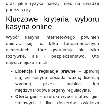
oraz jakie ryzyka należy mieć na uwadze
podczas gry.
Kluczowe kryteria wyboru
kasyna online
Wybór kasyna internetowego powinien
opierać się na kilku fundamentalnych
elementach, które gwarantują nie tylko
rozrywkę, ale i bezpieczeństwo. Oto
najważniejsze z nich:
Licencja i regulacje prawne
– upewnij
się, że kasyno posiada ważną licencję
wydaną przez polskie lub
międzynarodowe organy regulacyjne.
Oferta gier
– szeroki wybór slotów, gier
stołowych i live dealerów zwiększa