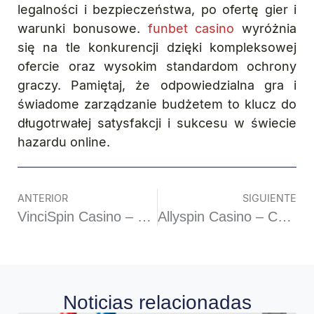
legalności i bezpieczeństwa, po ofertę gier i
warunki bonusowe.
funbet casino
wyróżnia
się na tle konkurencji dzięki kompleksowej
ofercie oraz wysokim standardom ochrony
graczy. Pamiętaj, że odpowiedzialna gra i
świadome zarządzanie budżetem to klucz do
długotrwałej satysfakcji i sukcesu w świecie
hazardu online.
ANTERIOR
SIGUIENTE
VinciSpin Casino – czy warto poświęcić mu uwagę?
Allyspin Casino – Czy warto zaufać nowemu graczowi na rynku?
Noticias relacionadas