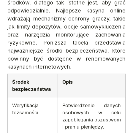
środków, dlatego tak istotne jest, aby grać
odpowiedzialnie. Najlepsze kasyna online
wdrażają mechanizmy ochrony graczy, takie
jak limity depozytów, opcje samowykluczenia
oraz narzędzia monitorujące zachowania
ryzykowne. Poniższa tabela przedstawia
najważniejsze środki bezpieczeństwa, które
powinny być dostępne w renomowanych
kasynach internetowych.
Środek
Opis
bezpieczeństwa
Weryfikacja
Potwierdzenie danych
tożsamości
osobowych w celu
zapobiegania oszustwom
i praniu pieniędzy.