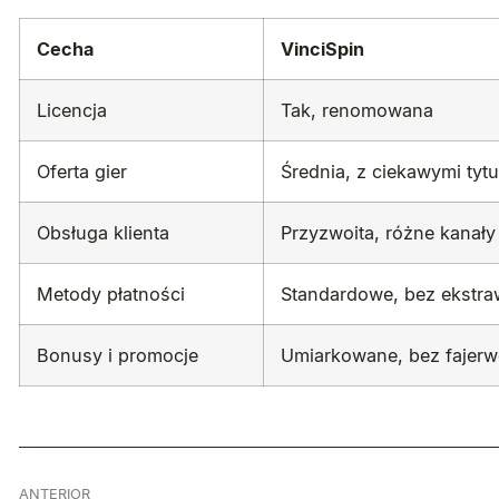
Cecha
VinciSpin
Licencja
Tak, renomowana
Oferta gier
Średnia, z ciekawymi tytu
Obsługa klienta
Przyzwoita, różne kanały
Metody płatności
Standardowe, bez ekstra
Bonusy i promocje
Umiarkowane, bez fajer
ANTERIOR