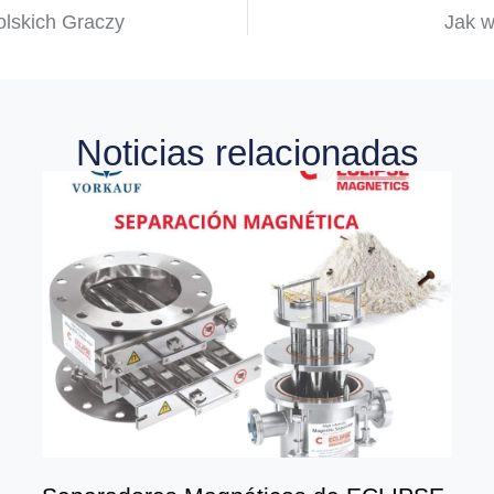
olskich Graczy
Jak w
Noticias relacionadas