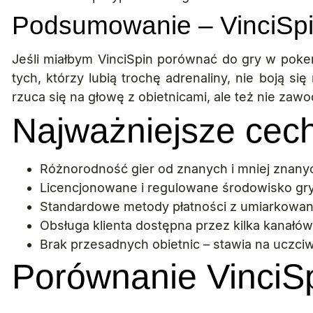
Podsumowanie – VinciSpi
Jeśli miałbym VinciSpin porównać do gry w pokera
tych, którzy lubią trochę adrenaliny, nie boją s
rzuca się na głowę z obietnicami, ale też nie zawo
Najważniejsze cech
Różnorodność gier od znanych i mniej znan
Licencjonowane i regulowane środowisko gr
Standardowe metody płatności z umiarkowan
Obsługa klienta dostępna przez kilka kanałó
Brak przesadnych obietnic – stawia na uczci
Porównanie VinciSp