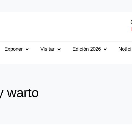
Exponer
Visitar
Edición 2026
Notíc
y warto