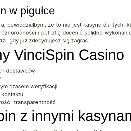
n w pigułce
, powiedziałbym, że to nie jest kasyno dla tych, kt
ię różnorodności i potrafią docenić solidne wykona
dzi, gdy już zdecydujesz się zagrać.
y VinciSpin Casino
ych dostawców
y
ym czasem weryfikacji
w kontaktu
wość i transparentność
in z innymi kasynam