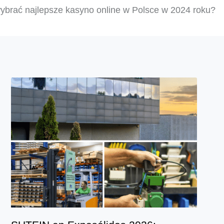
ybrać najlepsze kasyno online w Polsce w 2024 roku?