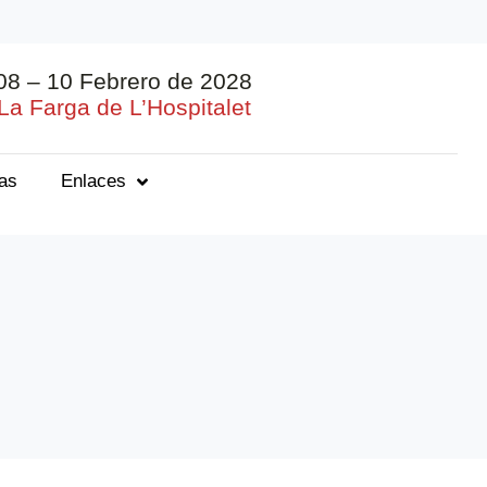
08 – 10 Febrero de 2028
La Farga de L’Hospitalet
ias
Enlaces