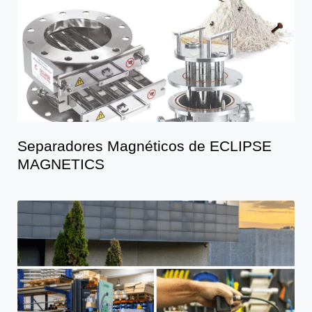
Separadores Magnéticos de ECLIPSE
MAGNETICS