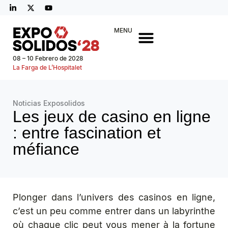
MENU
08 – 10 Febrero de 2028
La Farga de L’Hospitalet
Noticias Exposolidos
Les jeux de casino en ligne
: entre fascination et
méfiance
Plonger dans l’univers des casinos en ligne,
c’est un peu comme entrer dans un labyrinthe
où chaque clic peut vous mener à la fortune