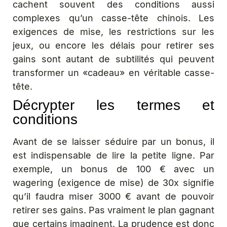
cachent souvent des conditions aussi
complexes qu’un casse-tête chinois. Les
exigences de mise, les restrictions sur les
jeux, ou encore les délais pour retirer ses
gains sont autant de subtilités qui peuvent
transformer un «cadeau» en véritable casse-
tête.
Décrypter les termes et
conditions
Avant de se laisser séduire par un bonus, il
est indispensable de lire la petite ligne. Par
exemple, un bonus de 100 € avec un
wagering (exigence de mise) de 30x signifie
qu’il faudra miser 3000 € avant de pouvoir
retirer ses gains. Pas vraiment le plan gagnant
que certains imaginent. La prudence est donc