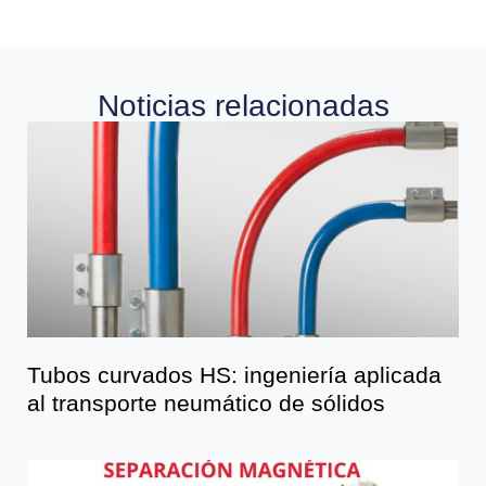
Noticias relacionadas
Tubos curvados HS: ingeniería aplicada
al transporte neumático de sólidos