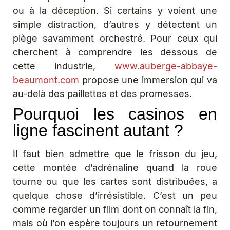
ou à la déception. Si certains y voient une
simple distraction, d’autres y détectent un
piège savamment orchestré. Pour ceux qui
cherchent à comprendre les dessous de
cette industrie,
www.auberge-abbaye-
beaumont.com
propose une immersion qui va
au-delà des paillettes et des promesses.
Pourquoi les casinos en
ligne fascinent autant ?
Il faut bien admettre que le frisson du jeu,
cette montée d’adrénaline quand la roue
tourne ou que les cartes sont distribuées, a
quelque chose d’irrésistible. C’est un peu
comme regarder un film dont on connaît la fin,
mais où l’on espère toujours un retournement