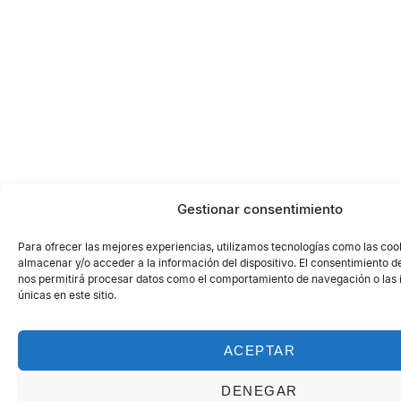
Gestionar consentimiento
Para ofrecer las mejores experiencias, utilizamos tecnologías como las coo
almacenar y/o acceder a la información del dispositivo. El consentimiento d
nos permitirá procesar datos como el comportamiento de navegación o las i
únicas en este sitio.
ACEPTAR
DENEGAR