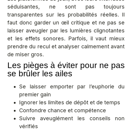
séduisantes, ne sont pas toujours
transparentes sur les probabilités réelles. Il
faut donc garder un œil critique et ne pas se
laisser aveugler par les lumières clignotantes
et les effets sonores. Parfois, il vaut mieux
prendre du recul et analyser calmement avant
de miser gros.
Les pièges à éviter pour ne pas
se brûler les ailes
Se laisser emporter par l’euphorie du
premier gain
Ignorer les limites de dépôt et de temps
Confondre chance et compétence
Suivre aveuglément les conseils non
vérifiés