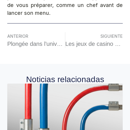
de vous préparer, comme un chef avant de
lancer son menu.
ANTERIOR
SIGUIENTE
Plongée dans l’univers des jeux d’argent en ligne : entre mythe et réalité
Les jeux de casino en ligne : entre fascination et méfiance
Noticias relacionadas