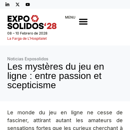
MENU
08 – 10 Febrero de 2028
La Farga de L’Hospitalet
Noticias Exposolidos
Les mystères du jeu en
ligne : entre passion et
scepticisme
Le monde du jeu en ligne ne cesse de
fasciner, attirant autant les amateurs de
sensations fortes que les curieux cherchant à