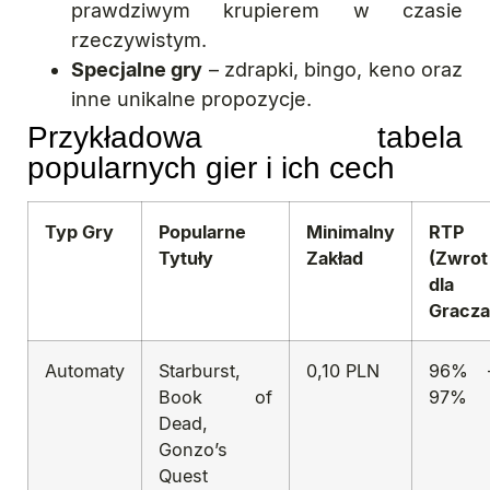
prawdziwym krupierem w czasie
rzeczywistym.
Specjalne gry
– zdrapki, bingo, keno oraz
inne unikalne propozycje.
Przykładowa tabela
popularnych gier i ich cech
Typ Gry
Popularne
Minimalny
RTP
Tytuły
Zakład
(Zwrot
dla
Gracza
Automaty
Starburst,
0,10 PLN
96% 
Book of
97%
Dead,
Gonzo’s
Quest