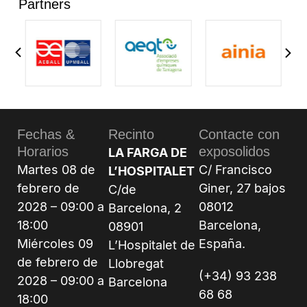
Partners
Fechas &
Recinto
Contacte con
Horarios
exposolidos
LA FARGA DE
Martes 08 de
C/ Francisco
L’HOSPITALET
febrero de
Giner, 27 bajos
C/de
2028 – 09:00 a
08012
Barcelona, 2
18:00
Barcelona,
08901
Miércoles 09
España.
L’Hospitalet de
de febrero de
Llobregat
(+34) 93 238
2028 – 09:00 a
Barcelona
68 68
18:00