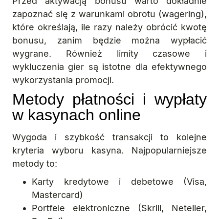
Przed aktywacją bonusu warto dokładnie
zapoznać się z warunkami obrotu (wagering),
które określają, ile razy należy obrócić kwotę
bonusu, zanim będzie można wypłacić
wygrane. Również limity czasowe i
wykluczenia gier są istotne dla efektywnego
wykorzystania promocji.
Metody płatności i wypłaty
w kasynach online
Wygoda i szybkość transakcji to kolejne
kryteria wyboru kasyna. Najpopularniejsze
metody to:
Karty kredytowe i debetowe (Visa,
Mastercard)
Portfele elektroniczne (Skrill, Neteller,