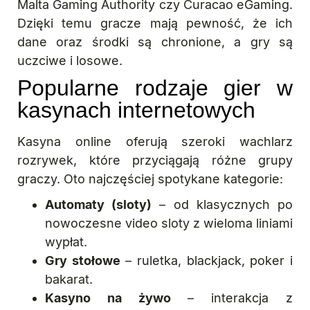
Malta Gaming Authority czy Curacao eGaming.
Dzięki temu gracze mają pewność, że ich
dane oraz środki są chronione, a gry są
uczciwe i losowe.
Popularne rodzaje gier w
kasynach internetowych
Kasyna online oferują szeroki wachlarz
rozrywek, które przyciągają różne grupy
graczy. Oto najczęściej spotykane kategorie:
Automaty (sloty)
– od klasycznych po
nowoczesne video sloty z wieloma liniami
wypłat.
Gry stołowe
– ruletka, blackjack, poker i
bakarat.
Kasyno na żywo
– interakcja z