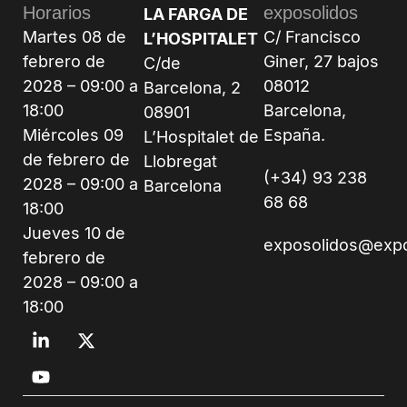
Horarios
exposolidos
LA FARGA DE
Martes 08 de
C/ Francisco
L’HOSPITALET
febrero de
Giner, 27 bajos
C/de
2028 – 09:00 a
08012
Barcelona, 2
18:00
Barcelona,
08901
Miércoles 09
España.
L’Hospitalet de
de febrero de
Llobregat
(+34) 93 238
2028 – 09:00 a
Barcelona
68 68
18:00
Jueves 10 de
exposolidos@exp
febrero de
2028 – 09:00 a
18:00