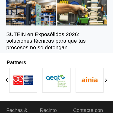
SUTEIN en Exposólidos 2026:
soluciones técnicas para que tus
procesos no se detengan
Partners
Fechas &
Recinto
Contacte con