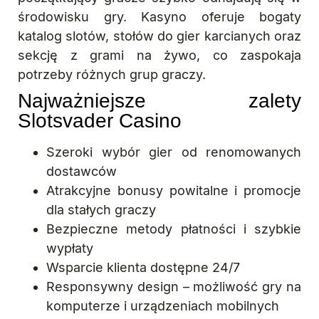
środowisku gry. Kasyno oferuje bogaty
katalog slotów, stołów do gier karcianych oraz
sekcję z grami na żywo, co zaspokaja
potrzeby różnych grup graczy.
Najważniejsze zalety
Slotsvader Casino
Szeroki wybór gier od renomowanych
dostawców
Atrakcyjne bonusy powitalne i promocje
dla stałych graczy
Bezpieczne metody płatności i szybkie
wypłaty
Wsparcie klienta dostępne 24/7
Responsywny design – możliwość gry na
komputerze i urządzeniach mobilnych