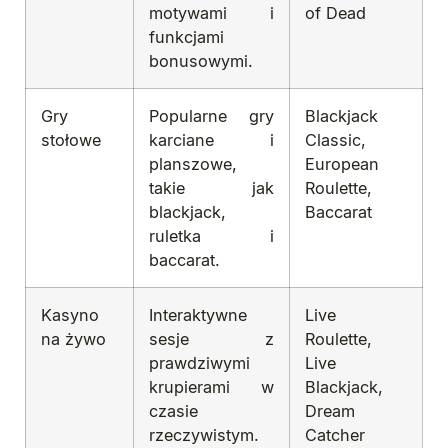
motywami i
of Dead
funkcjami
bonusowymi.
Gry
Popularne gry
Blackjack
stołowe
karciane i
Classic,
planszowe,
European
takie jak
Roulette,
blackjack,
Baccarat
ruletka i
baccarat.
Kasyno
Interaktywne
Live
na żywo
sesje z
Roulette,
prawdziwymi
Live
krupierami w
Blackjack,
czasie
Dream
rzeczywistym.
Catcher