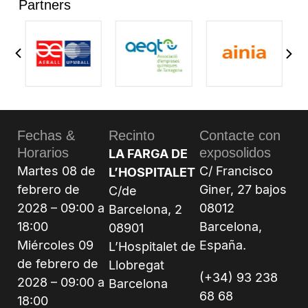
Partners
Fechas &
Recinto
Contacte con
Horarios
exposolidos
LA FARGA DE
Martes 08 de
C/ Francisco
L’HOSPITALET
febrero de
Giner, 27 bajos
C/de
2028 – 09:00 a
08012
Barcelona, 2
18:00
Barcelona,
08901
Miércoles 09
España.
L’Hospitalet de
de febrero de
Llobregat
(+34) 93 238
2028 – 09:00 a
Barcelona
68 68
18:00