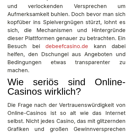
und verlockenden Versprechen um
Aufmerksamkeit buhlen. Doch bevor man sich
kopfüber ins Spielvergnügen stürzt, lohnt es
sich, die Mechanismen und Hintergründe
dieser Plattformen genauer zu betrachten. Ein
Besuch bei
debeefcasino.de
kann dabei
helfen, den Dschungel aus Angeboten und
Bedingungen etwas transparenter zu
machen.
Wie seriös sind Online-
Casinos wirklich?
Die Frage nach der Vertrauenswürdigkeit von
Online-Casinos ist so alt wie das Internet
selbst. Nicht jedes Casino, das mit glitzernden
Grafiken und großen Gewinnversprechen