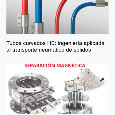
Tubos curvados HS: ingeniería aplicada
al transporte neumático de sólidos