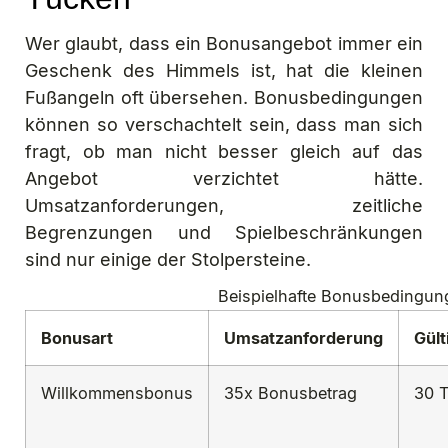
Wer glaubt, dass ein Bonusangebot immer ein
Geschenk des Himmels ist, hat die kleinen
Fußangeln oft übersehen. Bonusbedingungen
können so verschachtelt sein, dass man sich
fragt, ob man nicht besser gleich auf das
Angebot verzichtet hätte.
Umsatzanforderungen, zeitliche
Begrenzungen und Spielbeschränkungen
sind nur einige der Stolpersteine.
Beispielhafte Bonusbedingun
Bonusart
Umsatzanforderung
Gült
Willkommensbonus
35x Bonusbetrag
30 