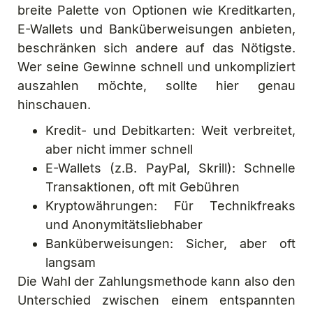
breite Palette von Optionen wie Kreditkarten,
E-Wallets und Banküberweisungen anbieten,
beschränken sich andere auf das Nötigste.
Wer seine Gewinne schnell und unkompliziert
auszahlen möchte, sollte hier genau
hinschauen.
Kredit- und Debitkarten: Weit verbreitet,
aber nicht immer schnell
E-Wallets (z.B. PayPal, Skrill): Schnelle
Transaktionen, oft mit Gebühren
Kryptowährungen: Für Technikfreaks
und Anonymitätsliebhaber
Banküberweisungen: Sicher, aber oft
langsam
Die Wahl der Zahlungsmethode kann also den
Unterschied zwischen einem entspannten