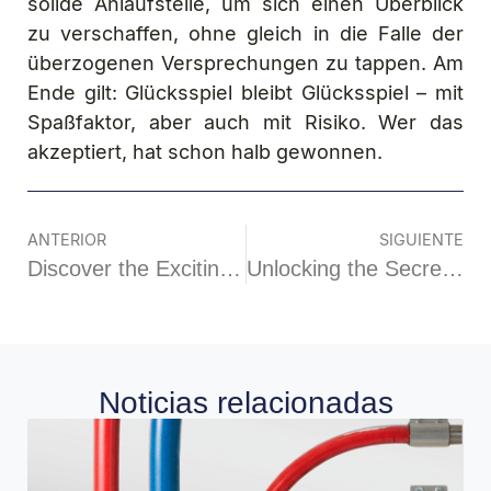
solide Anlaufstelle, um sich einen Überblick
zu verschaffen, ohne gleich in die Falle der
überzogenen Versprechungen zu tappen. Am
Ende gilt: Glücksspiel bleibt Glücksspiel – mit
Spaßfaktor, aber auch mit Risiko. Wer das
akzeptiert, hat schon halb gewonnen.
ANTERIOR
SIGUIENTE
Discover the Exciting World of Win Spirit Casino Australia
Unlocking the Secrets of Online Casino Success in Australia
Noticias relacionadas