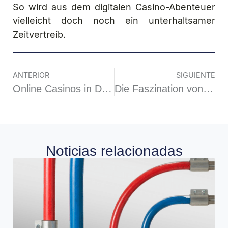
So wird aus dem digitalen Casino-Abenteuer
vielleicht doch noch ein unterhaltsamer
Zeitvertreib.
ANTERIOR
SIGUIENTE
Online Casinos in Deutschland: Zwischen Nervenkitzel und Realität
Die Faszination von Online-Casinos: Ein Blick hinter die Kulissen
Noticias relacionadas