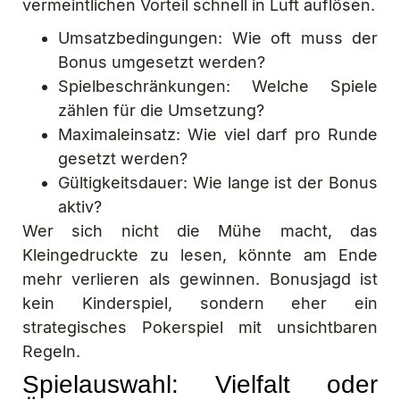
vermeintlichen Vorteil schnell in Luft auflösen.
Umsatzbedingungen: Wie oft muss der
Bonus umgesetzt werden?
Spielbeschränkungen: Welche Spiele
zählen für die Umsetzung?
Maximaleinsatz: Wie viel darf pro Runde
gesetzt werden?
Gültigkeitsdauer: Wie lange ist der Bonus
aktiv?
Wer sich nicht die Mühe macht, das
Kleingedruckte zu lesen, könnte am Ende
mehr verlieren als gewinnen. Bonusjagd ist
kein Kinderspiel, sondern eher ein
strategisches Pokerspiel mit unsichtbaren
Regeln.
Spielauswahl: Vielfalt oder