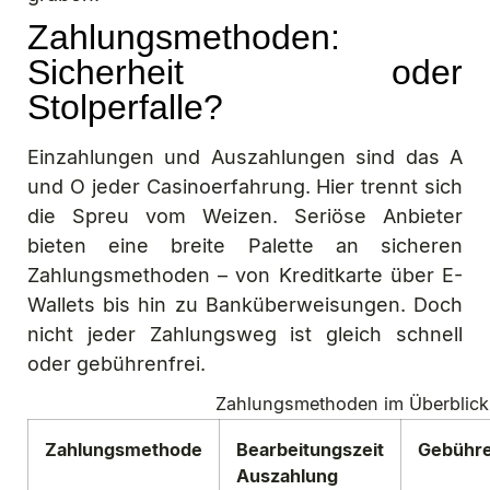
Zahlungsmethoden:
Sicherheit oder
Stolperfalle?
Einzahlungen und Auszahlungen sind das A
und O jeder Casinoerfahrung. Hier trennt sich
die Spreu vom Weizen. Seriöse Anbieter
bieten eine breite Palette an sicheren
Zahlungsmethoden – von Kreditkarte über E-
Wallets bis hin zu Banküberweisungen. Doch
nicht jeder Zahlungsweg ist gleich schnell
oder gebührenfrei.
Zahlungsmethoden im Überblick
Zahlungsmethode
Bearbeitungszeit
Gebühr
Auszahlung