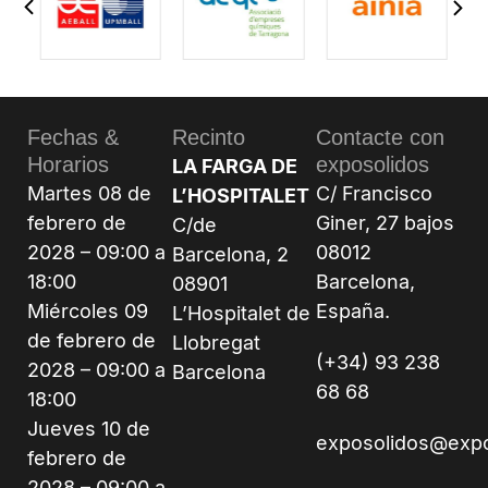
Fechas &
Recinto
Contacte con
Horarios
exposolidos
LA FARGA DE
Martes 08 de
C/ Francisco
L’HOSPITALET
febrero de
Giner, 27 bajos
C/de
2028 – 09:00 a
08012
Barcelona, 2
18:00
Barcelona,
08901
Miércoles 09
España.
L’Hospitalet de
de febrero de
Llobregat
(+34) 93 238
2028 – 09:00 a
Barcelona
68 68
18:00
Jueves 10 de
exposolidos@exp
febrero de
2028 – 09:00 a