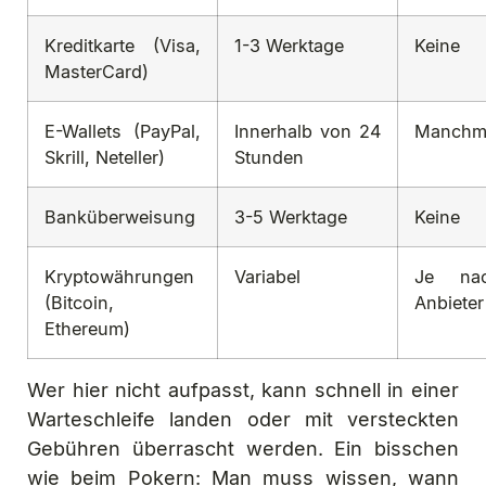
Kreditkarte (Visa,
1-3 Werktage
Keine
MasterCard)
E-Wallets (PayPal,
Innerhalb von 24
Manchm
Skrill, Neteller)
Stunden
Banküberweisung
3-5 Werktage
Keine
Kryptowährungen
Variabel
Je na
(Bitcoin,
Anbieter
Ethereum)
Wer hier nicht aufpasst, kann schnell in einer
Warteschleife landen oder mit versteckten
Gebühren überrascht werden. Ein bisschen
wie beim Pokern: Man muss wissen, wann