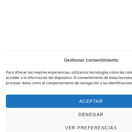
Gestionar consentimiento
Para ofrecer las mejores experiencias, utilizamos tecnologías como las co
acceder a la información del dispositivo. El consentimiento de estas tecnolo
procesar datos como el comportamiento de navegación o las identificaciones
ACEPTAR
DENEGAR
VER PREFERENCIAS