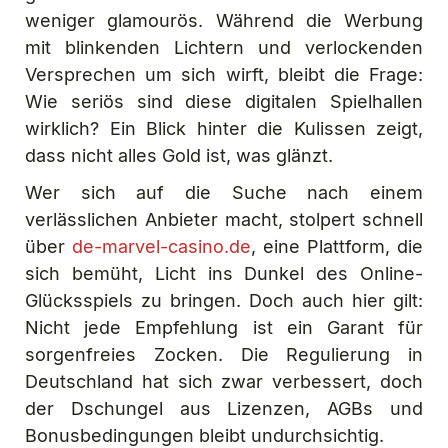
weniger glamourös. Während die Werbung
mit blinkenden Lichtern und verlockenden
Versprechen um sich wirft, bleibt die Frage:
Wie seriös sind diese digitalen Spielhallen
wirklich? Ein Blick hinter die Kulissen zeigt,
dass nicht alles Gold ist, was glänzt.
Wer sich auf die Suche nach einem
verlässlichen Anbieter macht, stolpert schnell
über
de-marvel-casino.de
, eine Plattform, die
sich bemüht, Licht ins Dunkel des Online-
Glücksspiels zu bringen. Doch auch hier gilt:
Nicht jede Empfehlung ist ein Garant für
sorgenfreies Zocken. Die Regulierung in
Deutschland hat sich zwar verbessert, doch
der Dschungel aus Lizenzen, AGBs und
Bonusbedingungen bleibt undurchsichtig.