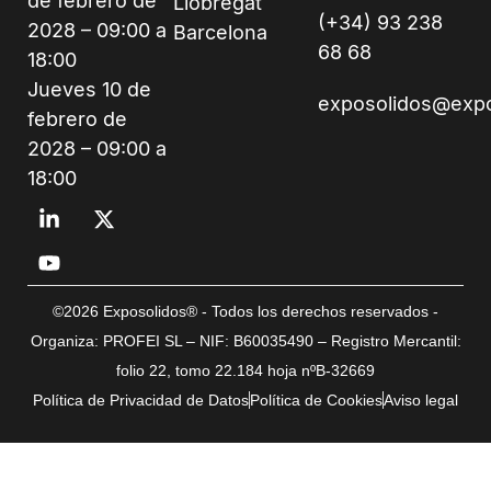
de febrero de
Llobregat
(+34) 93 238
2028 – 09:00 a
Barcelona
68 68
18:00
Jueves 10 de
exposolidos@exp
febrero de
2028 – 09:00 a
18:00
©2026 Exposolidos® - Todos los derechos reservados -
Organiza: PROFEI SL – NIF: B60035490 – Registro Mercantil:
folio 22, tomo 22.184 hoja nºB-32669
Política de Privacidad de Datos
Política de Cookies
Aviso legal