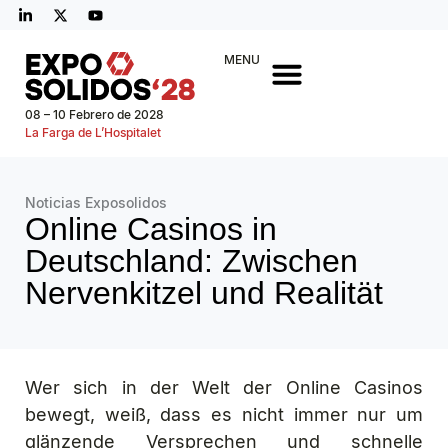
MENU
08 – 10 Febrero de 2028
La Farga de L’Hospitalet
Noticias Exposolidos
Online Casinos in
Deutschland: Zwischen
Nervenkitzel und Realität
Wer sich in der Welt der Online Casinos
bewegt, weiß, dass es nicht immer nur um
glänzende Versprechen und schnelle