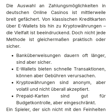
Die Auswahl an Zahlungsmöglichkeiten in
deutschen Online Casinos ist mittlerweile
breit gefächert. Von klassischen Kreditkarten
über E-Wallets bis hin zu Kryptowährungen –
die Vielfalt ist beeindruckend. Doch nicht jede
Methode ist gleichermaßen praktisch oder
sicher.
Banküberweisungen dauern oft länger,
sind aber sicher.
E-Wallets bieten schnelle Transaktionen,
können aber Gebühren verursachen.
Kryptowährungen sind anonym, aber
volatil und nicht überall akzeptiert.
Prepaid-Karten sind gut für
Budgetkontrolle, aber eingeschränkt.
Ein Spieler, der sich nicht mit den Feinheiten