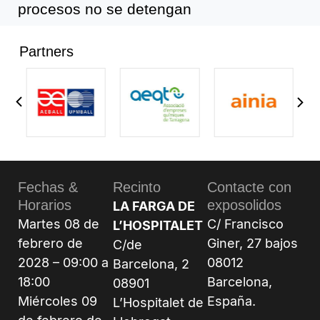
procesos no se detengan
Partners
Fechas &
Recinto
Contacte con
Horarios
exposolidos
LA FARGA DE
Martes 08 de
C/ Francisco
L’HOSPITALET
febrero de
Giner, 27 bajos
C/de
2028 – 09:00 a
08012
Barcelona, 2
18:00
Barcelona,
08901
Miércoles 09
España.
L’Hospitalet de