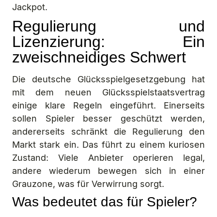
Jackpot.
Regulierung und
Lizenzierung: Ein
zweischneidiges Schwert
Die deutsche Glücksspielgesetzgebung hat
mit dem neuen Glücksspielstaatsvertrag
einige klare Regeln eingeführt. Einerseits
sollen Spieler besser geschützt werden,
andererseits schränkt die Regulierung den
Markt stark ein. Das führt zu einem kuriosen
Zustand: Viele Anbieter operieren legal,
andere wiederum bewegen sich in einer
Grauzone, was für Verwirrung sorgt.
Was bedeutet das für Spieler?