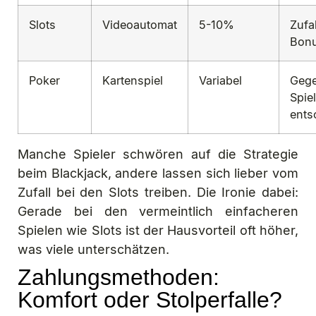
Slots
Videoautomat
5-10%
Zufa
Bonu
Poker
Kartenspiel
Variabel
Ge
Spi
ents
Manche Spieler schwören auf die Strategie
beim Blackjack, andere lassen sich lieber vom
Zufall bei den Slots treiben. Die Ironie dabei:
Gerade bei den vermeintlich einfacheren
Spielen wie Slots ist der Hausvorteil oft höher,
was viele unterschätzen.
Zahlungsmethoden:
Komfort oder Stolperfalle?